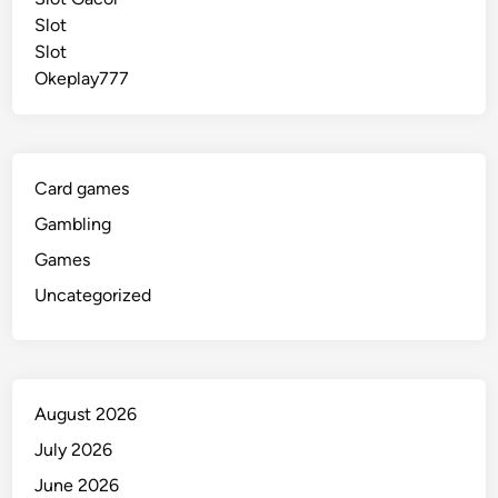
Slot
Slot
Okeplay777
Card games
Gambling
Games
Uncategorized
August 2026
July 2026
June 2026