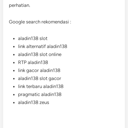
perhatian.
Google search rekomendasi :
aladin138 slot
link alternatif aladin138
aladin138 slot online
RTP aladin138
link gacor aladin138
aladin138 slot gacor
link terbaru aladin138
pragmatic aladin138
aladin138 zeus