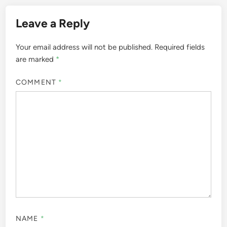
Leave a Reply
Your email address will not be published.
Required fields
are marked
*
COMMENT
*
NAME
*