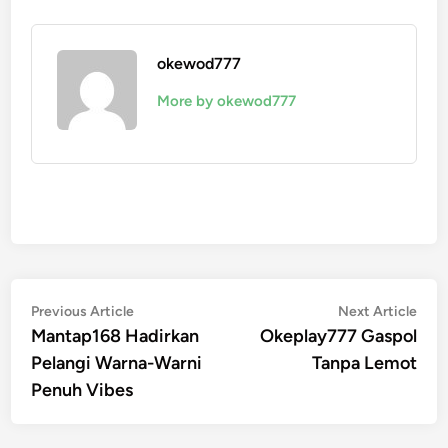
okewod777
More by okewod777
Post
Previous
Nex
Previous Article
Next Article
article:
artic
Mantap168 Hadirkan
Okeplay777 Gaspol
navigation
Pelangi Warna-Warni
Tanpa Lemot
Penuh Vibes