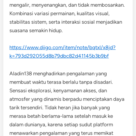
mengalir, menyenangkan, dan tidak membosankan.
Kombinasi variasi permainan, kualitas visual,
stabilitas sistem, serta interaksi sosial menjadikan
suasana semakin hidup.
https://www.diigo.com/item/note/bqtxl/x8jd?
k=793d292055d8b79dbc82d41145b3b9bf
Aladin138 menghadirkan pengalaman yang
membuat waktu terasa berlalu tanpa disadari.
Sensasi eksplorasi, kenyamanan akses, dan
atmosfer yang dinamis berpadu menciptakan daya
tarik tersendiri. Tidak heran jika banyak yang
merasa betah berlama-lama setelah masuk ke
dalam dunianya, karena setiap sudut platform
menawarkan pengalaman yang terus memikat