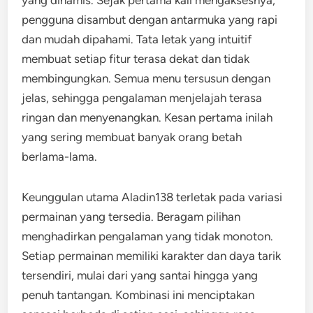
yang dinamis. Sejak pertama kali mengaksesnya,
pengguna disambut dengan antarmuka yang rapi
dan mudah dipahami. Tata letak yang intuitif
membuat setiap fitur terasa dekat dan tidak
membingungkan. Semua menu tersusun dengan
jelas, sehingga pengalaman menjelajah terasa
ringan dan menyenangkan. Kesan pertama inilah
yang sering membuat banyak orang betah
berlama-lama.
Keunggulan utama Aladin138 terletak pada variasi
permainan yang tersedia. Beragam pilihan
menghadirkan pengalaman yang tidak monoton.
Setiap permainan memiliki karakter dan daya tarik
tersendiri, mulai dari yang santai hingga yang
penuh tantangan. Kombinasi ini menciptakan