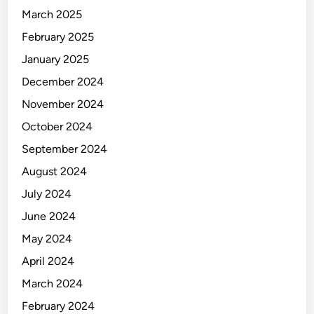
March 2025
February 2025
January 2025
December 2024
November 2024
October 2024
September 2024
August 2024
July 2024
June 2024
May 2024
April 2024
March 2024
February 2024