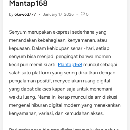
Mantap168
by
okewod777
•
January 17, 2026
•
0
Senyum merupakan ekspresi sederhana yang
menandakan kebahagiaan, kenyamanan, atau
kepuasan. Dalam kehidupan sehari-hari, setiap
senyum bisa menjadi pengingat bahwa momen
kecil pun memiliki arti.
Mantap168
muncul sebagai
salah satu platform yang sering dikaitkan dengan
pengalaman positif, menyediakan ruang digital
yang dapat diakses kapan saja untuk menemani
waktu luang. Nama ini kerap muncul dalam diskusi
mengenai hiburan digital modern yang menekankan
kenyamanan, variasi, dan kemudahan akses.