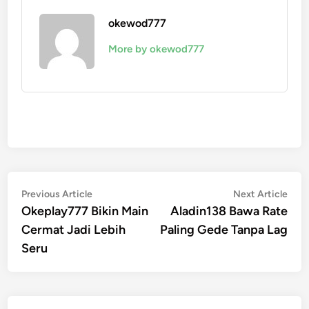
okewod777
More by okewod777
Post
Previous
Nex
Previous Article
Next Article
article:
artic
Okeplay777 Bikin Main
Aladin138 Bawa Rate
navigation
Cermat Jadi Lebih
Paling Gede Tanpa Lag
Seru