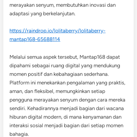
merayakan senyum, membutuhkan inovasi dan
adaptasi yang berkelanjutan.
https://raindrop.io/lolitaberry/lolitaberry-
mantap168-65688114
Melalui semua aspek tersebut, Mantap168 dapat
dipahami sebagai ruang digital yang mendukung
momen positif dan kebahagiaan sederhana.
Platform ini menekankan pengalaman yang praktis,
aman, dan fleksibel, memungkinkan setiap
pengguna merayakan senyum dengan cara mereka
sendiri. Kehadirannya menjadi bagian dari wacana
hiburan digital modern, di mana kenyamanan dan
interaksi sosial menjadi bagian dari setiap momen
bahagia.