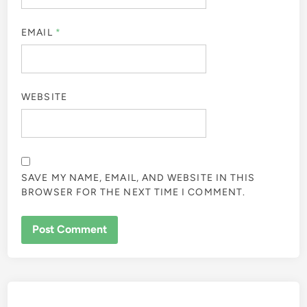
EMAIL
*
WEBSITE
SAVE MY NAME, EMAIL, AND WEBSITE IN THIS
BROWSER FOR THE NEXT TIME I COMMENT.