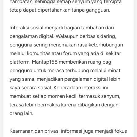
hambatan, sehingga setiap senyum yang tercipta
tetap dapat dipertahankan tanpa gangguan.
Interaksi sosial menjadi bagian tambahan dari
pengalaman digital. Walaupun berbasis daring,
pengguna sering menemukan rasa keterhubungan
melalui komunitas atau forum yang ada di sekitar
platform. Mantap168 memberikan ruang bagi
pengguna untuk merasa terhubung melalui minat
yang sama, menjadikan pengalaman digital lebih
kaya secara sosial. Keberadaan interaksi ini
membuat setiap momen kecil, termasuk senyum,
terasa lebih bermakna karena dibagikan dengan
orang lain.
Keamanan dan privasi informasi juga menjadi fokus