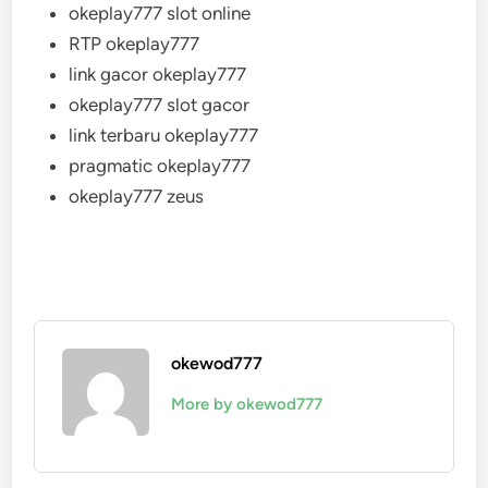
okeplay777 slot online
RTP okeplay777
link gacor okeplay777
okeplay777 slot gacor
link terbaru okeplay777
pragmatic okeplay777
okeplay777 zeus
okewod777
More by okewod777