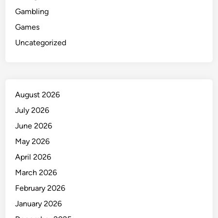
Gambling
Games
Uncategorized
August 2026
July 2026
June 2026
May 2026
April 2026
March 2026
February 2026
January 2026