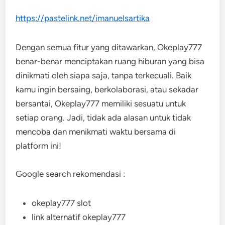
https://pastelink.net/imanuelsartika
Dengan semua fitur yang ditawarkan, Okeplay777
benar-benar menciptakan ruang hiburan yang bisa
dinikmati oleh siapa saja, tanpa terkecuali. Baik
kamu ingin bersaing, berkolaborasi, atau sekadar
bersantai, Okeplay777 memiliki sesuatu untuk
setiap orang. Jadi, tidak ada alasan untuk tidak
mencoba dan menikmati waktu bersama di
platform ini!
Google search rekomendasi :
okeplay777 slot
link alternatif okeplay777