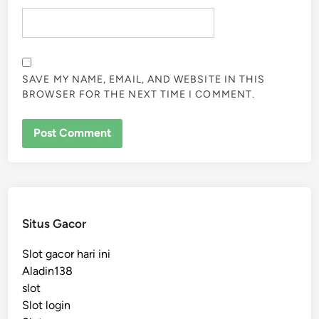
SAVE MY NAME, EMAIL, AND WEBSITE IN THIS
BROWSER FOR THE NEXT TIME I COMMENT.
Situs Gacor
Slot gacor hari ini
Aladin138
slot
Slot login