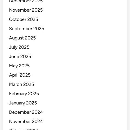
December 2025
November 2025
October 2025
September 2025
August 2025
July 2025
June 2025
May 2025
April 2025
March 2025
February 2025
January 2025
December 2024
November 2024