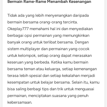
Bermain Rame-Rame Menambah Kesenangan
Tidak ada yang lebih menyenangkan daripada
bermain bersama orang-orang tercinta.
Okeplay777 memahami hal ini dan menyediakan
berbagai opsi permainan yang memungkinkan
banyak orang untuk terlibat bersama. Dengan
sistem multiplayer dan permainan yang cocok
untuk kelompok, setiap orang dapat merasakan
keseruan yang berbeda. Ketika kamu bermain
bersama teman atau keluarga, setiap kemenangan
terasa lebih spesial dan setiap kekalahan menjadi
kesempatan untuk belajar bersama. Selain itu, kamu
bisa saling berbagi tips dan trik untuk menguasai
permainan, menciptakan suasana yang penuh
kebersamaan.