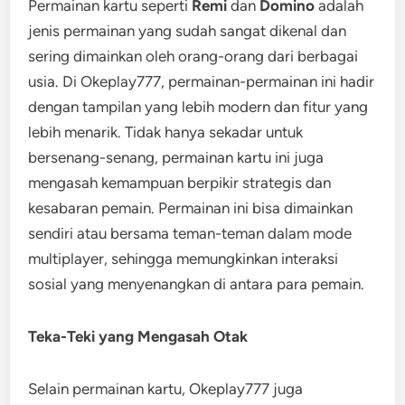
Permainan kartu seperti
Remi
dan
Domino
adalah
jenis permainan yang sudah sangat dikenal dan
sering dimainkan oleh orang-orang dari berbagai
usia. Di Okeplay777, permainan-permainan ini hadir
dengan tampilan yang lebih modern dan fitur yang
lebih menarik. Tidak hanya sekadar untuk
bersenang-senang, permainan kartu ini juga
mengasah kemampuan berpikir strategis dan
kesabaran pemain. Permainan ini bisa dimainkan
sendiri atau bersama teman-teman dalam mode
multiplayer, sehingga memungkinkan interaksi
sosial yang menyenangkan di antara para pemain.
Teka-Teki yang Mengasah Otak
Selain permainan kartu, Okeplay777 juga