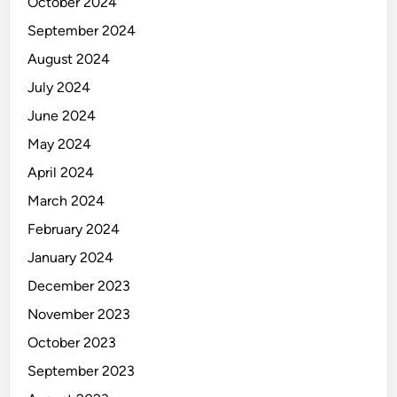
October 2024
September 2024
August 2024
July 2024
June 2024
May 2024
April 2024
March 2024
February 2024
January 2024
December 2023
November 2023
October 2023
September 2023