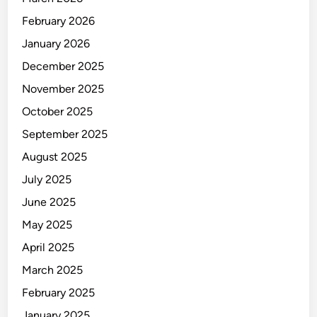
February 2026
January 2026
December 2025
November 2025
October 2025
September 2025
August 2025
July 2025
June 2025
May 2025
April 2025
March 2025
February 2025
January 2025