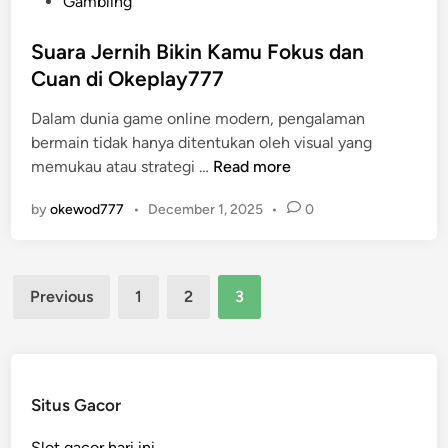
P
Gambling
u
a
S
o
H
t
u
s
Suara Jernih Bikin Kamu Fokus dan
a
s
p
t
Cuan di Okeplay777
r
u
e
e
t
p
r
Dalam dunia game online modern, pengalaman
d
a
e
y
bermain tidak hanya ditentukan oleh visual yang
i
K
r
S
a
memukau atau strategi …
Read more
n
a
b
u
n
r
e
by
okewod777
•
December 1, 2025
•
0
a
g
u
r
r
N
n
k
a
g
H
e
Posts
J
a
i
Previous
1
2
3
m
e
s
pagination
t
b
r
i
s
a
n
h
d
n
i
K
i
g
Situs Gacor
h
e
M
B
m
a
Slot gacor hari ini