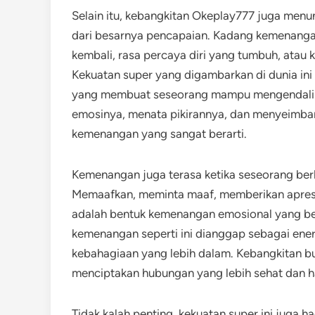
Selain itu, kebangkitan Okeplay777 juga menu
dari besarnya pencapaian. Kadang kemenangan
kembali, rasa percaya diri yang tumbuh, atau
Kekuatan super yang digambarkan di dunia ini 
yang membuat seseorang mampu mengendalik
emosinya, menata pikirannya, dan menyeimba
kemenangan yang sangat berarti.
Kemenangan juga terasa ketika seseorang ber
Memaafkan, meminta maaf, memberikan apresias
adalah bentuk kemenangan emosional yang be
kemenangan seperti ini dianggap sebagai e
kebahagiaan yang lebih dalam. Kebangkitan buk
menciptakan hubungan yang lebih sehat dan h
Tidak kalah penting, kekuatan super ini juga h