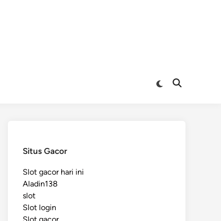
Situs Gacor
Slot gacor hari ini
Aladin138
slot
Slot login
Slot gacor