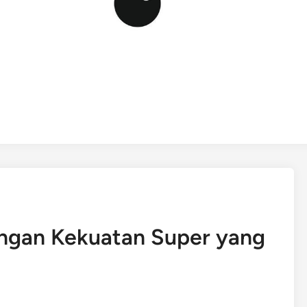
ngan Kekuatan Super yang