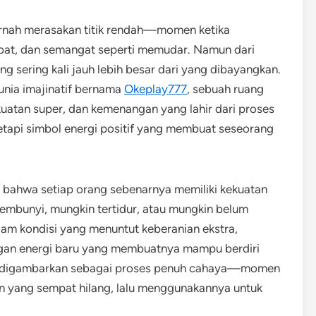
pernah merasakan titik rendah—momen ketika
mbat, dan semangat seperti memudar. Namun dari
yang sering kali jauh lebih besar dari yang dibayangkan.
unia imajinatif bernama
Okeplay777
, sebuah ruang
uatan super, dan kemenangan yang lahir dari proses
tetapi simbol energi positif yang membuat seseorang
e bahwa setiap orang sebenarnya memiliki kekuatan
sembunyi, mungkin tertidur, atau mungkin belum
am kondisi yang menuntut keberanian ekstra,
engan energi baru yang membuatnya mampu berdiri
ini digambarkan sebagai proses penuh cahaya—momen
n yang sempat hilang, lalu menggunakannya untuk