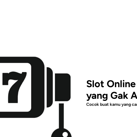
Slot Online
yang Gak A
Cocok buat kamu yang cari