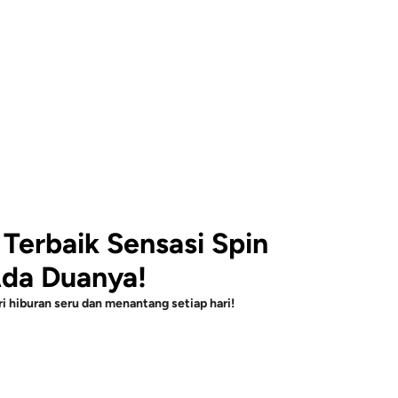
 Terbaik Sensasi Spin
da Duanya!
 hiburan seru dan menantang setiap hari!