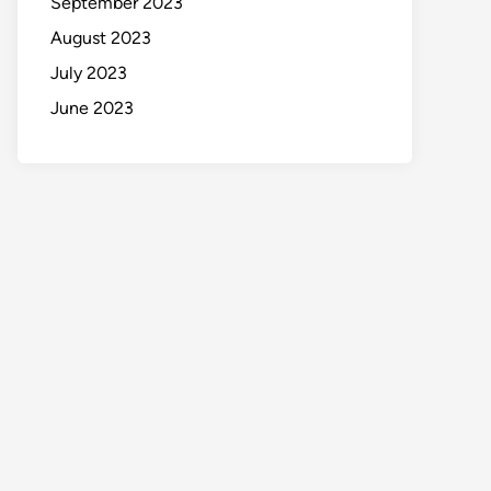
September 2023
August 2023
July 2023
June 2023