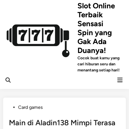
Skip
Slot Online
to
Terbaik
content
Sensasi
Spin yang
Gak Ada
Duanya!
Cocok buat kamu yang
cari hiburan seru dan
menantang setiap hari!
Mai
Men
Posted
Card games
in
Main di Aladin138 Mimpi Terasa