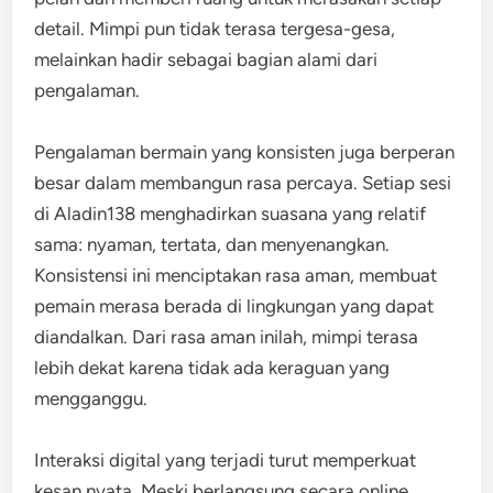
detail. Mimpi pun tidak terasa tergesa-gesa,
melainkan hadir sebagai bagian alami dari
pengalaman.
Pengalaman bermain yang konsisten juga berperan
besar dalam membangun rasa percaya. Setiap sesi
di Aladin138 menghadirkan suasana yang relatif
sama: nyaman, tertata, dan menyenangkan.
Konsistensi ini menciptakan rasa aman, membuat
pemain merasa berada di lingkungan yang dapat
diandalkan. Dari rasa aman inilah, mimpi terasa
lebih dekat karena tidak ada keraguan yang
mengganggu.
Interaksi digital yang terjadi turut memperkuat
kesan nyata. Meski berlangsung secara online,