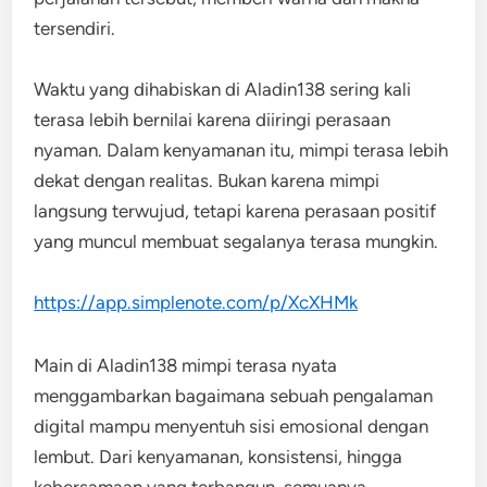
tersendiri.
Waktu yang dihabiskan di Aladin138 sering kali
terasa lebih bernilai karena diiringi perasaan
nyaman. Dalam kenyamanan itu, mimpi terasa lebih
dekat dengan realitas. Bukan karena mimpi
langsung terwujud, tetapi karena perasaan positif
yang muncul membuat segalanya terasa mungkin.
https://app.simplenote.com/p/XcXHMk
Main di Aladin138 mimpi terasa nyata
menggambarkan bagaimana sebuah pengalaman
digital mampu menyentuh sisi emosional dengan
lembut. Dari kenyamanan, konsistensi, hingga