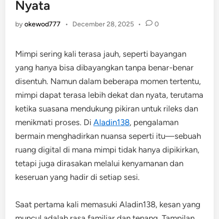
Nyata
by
okewod777
•
December 28, 2025
•
0
Mimpi sering kali terasa jauh, seperti bayangan
yang hanya bisa dibayangkan tanpa benar-benar
disentuh. Namun dalam beberapa momen tertentu,
mimpi dapat terasa lebih dekat dan nyata, terutama
ketika suasana mendukung pikiran untuk rileks dan
menikmati proses. Di
Aladin138
, pengalaman
bermain menghadirkan nuansa seperti itu—sebuah
ruang digital di mana mimpi tidak hanya dipikirkan,
tetapi juga dirasakan melalui kenyamanan dan
keseruan yang hadir di setiap sesi.
Saat pertama kali memasuki Aladin138, kesan yang
muncul adalah rasa familiar dan tenang. Tampilan