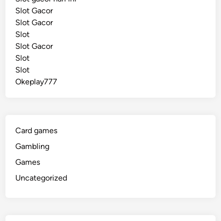
Slot Gacor
Slot Gacor
Slot
Slot Gacor
Slot
Slot
Okeplay777
Card games
Gambling
Games
Uncategorized