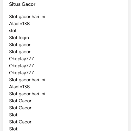
Situs Gacor
Slot gacor hari ini
Aladin138
slot
Slot login
Slot gacor
Slot gacor
Okeplay777
Okeplay777
Okeplay777
Slot gacor hari ini
Aladin138
Slot gacor hari ini
Slot Gacor
Slot Gacor
Slot
Slot Gacor
Slot