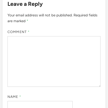
Leave a Reply
Your email address will not be published.
Required fields
are marked
*
COMMENT
*
NAME
*