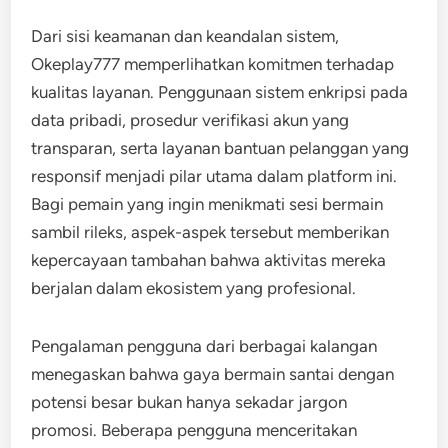
Dari sisi keamanan dan keandalan sistem,
Okeplay777 memperlihatkan komitmen terhadap
kualitas layanan. Penggunaan sistem enkripsi pada
data pribadi, prosedur verifikasi akun yang
transparan, serta layanan bantuan pelanggan yang
responsif menjadi pilar utama dalam platform ini.
Bagi pemain yang ingin menikmati sesi bermain
sambil rileks, aspek-aspek tersebut memberikan
kepercayaan tambahan bahwa aktivitas mereka
berjalan dalam ekosistem yang profesional.
Pengalaman pengguna dari berbagai kalangan
menegaskan bahwa gaya bermain santai dengan
potensi besar bukan hanya sekadar jargon
promosi. Beberapa pengguna menceritakan