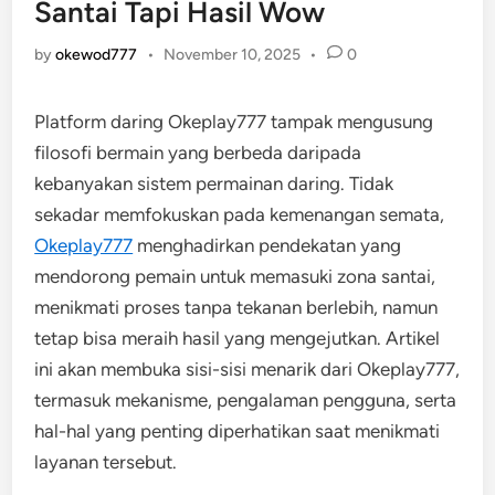
Santai Tapi Hasil Wow
by
okewod777
•
November 10, 2025
•
0
Platform daring Okeplay777 tampak mengusung
filosofi bermain yang berbeda daripada
kebanyakan sistem permainan daring. Tidak
sekadar memfokuskan pada kemenangan semata,
Okeplay777
menghadirkan pendekatan yang
mendorong pemain untuk memasuki zona santai,
menikmati proses tanpa tekanan berlebih, namun
tetap bisa meraih hasil yang mengejutkan. Artikel
ini akan membuka sisi-sisi menarik dari Okeplay777,
termasuk mekanisme, pengalaman pengguna, serta
hal-hal yang penting diperhatikan saat menikmati
layanan tersebut.