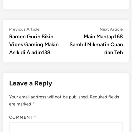
Post
Previous
Nex
Previous Article
Next Article
article:
artic
Ramen Gurih Bikin
Main Mantap168
navigation
Vibes Gaming Makin
Sambil Nikmatin Cuan
Asik di Aladin138
dan Teh
Leave a Reply
Your email address will not be published.
Required fields
are marked
*
COMMENT
*