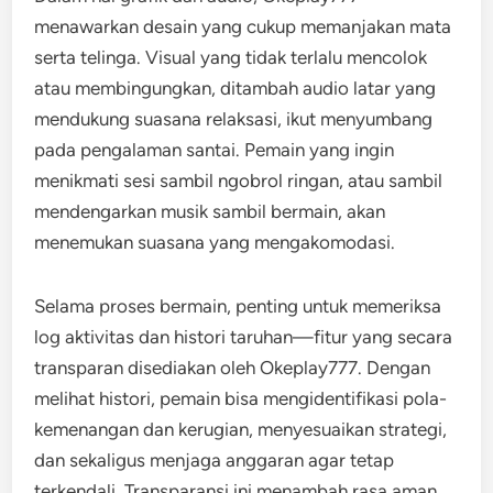
menawarkan desain yang cukup memanjakan mata
serta telinga. Visual yang tidak terlalu mencolok
atau membingungkan, ditambah audio latar yang
mendukung suasana relaksasi, ikut menyumbang
pada pengalaman santai. Pemain yang ingin
menikmati sesi sambil ngobrol ringan, atau sambil
mendengarkan musik sambil bermain, akan
menemukan suasana yang mengakomodasi.
Selama proses bermain, penting untuk memeriksa
log aktivitas dan histori taruhan—fitur yang secara
transparan disediakan oleh Okeplay777. Dengan
melihat histori, pemain bisa mengidentifikasi pola-
kemenangan dan kerugian, menyesuaikan strategi,
dan sekaligus menjaga anggaran agar tetap
terkendali. Transparansi ini menambah rasa aman