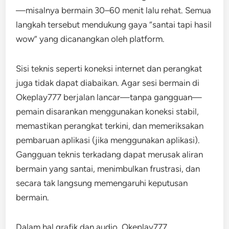
—misalnya bermain 30–60 menit lalu rehat. Semua
langkah tersebut mendukung gaya “santai tapi hasil
wow” yang dicanangkan oleh platform.
Sisi teknis seperti koneksi internet dan perangkat
juga tidak dapat diabaikan. Agar sesi bermain di
Okeplay777 berjalan lancar—tanpa gangguan—
pemain disarankan menggunakan koneksi stabil,
memastikan perangkat terkini, dan memeriksakan
pembaruan aplikasi (jika menggunakan aplikasi).
Gangguan teknis terkadang dapat merusak aliran
bermain yang santai, menimbulkan frustrasi, dan
secara tak langsung memengaruhi keputusan
bermain.
Dalam hal grafik dan audio, Okeplay777