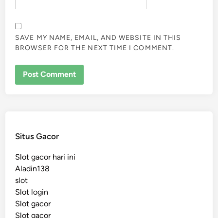
SAVE MY NAME, EMAIL, AND WEBSITE IN THIS
BROWSER FOR THE NEXT TIME I COMMENT.
Situs Gacor
Slot gacor hari ini
Aladin138
slot
Slot login
Slot gacor
Slot gacor