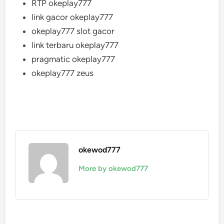
RTP okeplay777
link gacor okeplay777
okeplay777 slot gacor
link terbaru okeplay777
pragmatic okeplay777
okeplay777 zeus
okewod777
More by okewod777