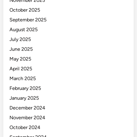
November 2025
October 2025
September 2025
August 2025
July 2025
June 2025
May 2025
April 2025
March 2025
February 2025
January 2025
December 2024
November 2024
October 2024