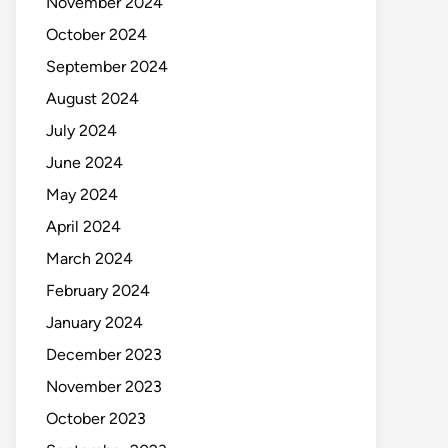
November 2024
October 2024
September 2024
August 2024
July 2024
June 2024
May 2024
April 2024
March 2024
February 2024
January 2024
December 2023
November 2023
October 2023