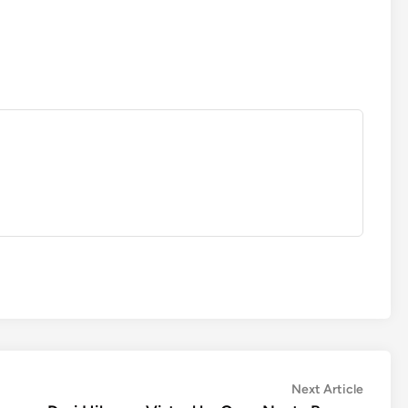
Next
Next Article