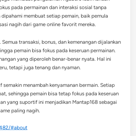
okus pada permainan dan interaksi sosial tanpa
h dipahami membuat setiap pemain, baik pemula
asi nagih dari game online favorit mereka.
. Semua transaksi, bonus, dan kemenangan dijalankan
ingga pemain bisa fokus pada keseruan permainan.
nangan yang diperoleh benar-benar nyata. Hal ini
ru, tetapi juga tenang dan nyaman.
if semakin menambah kenyamanan bermain. Setiap
at, sehingga pemain bisa tetap fokus pada keseruan
an yang suportif ini menjadikan Mantap168 sebagai
game paling nagih.
8482/#about