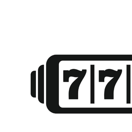
Skip
to
content