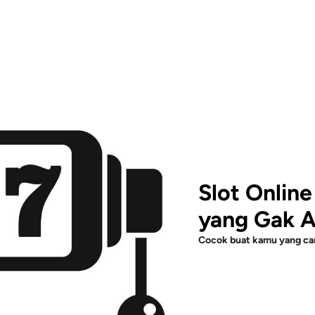
Slot Online
yang Gak A
Cocok buat kamu yang cari