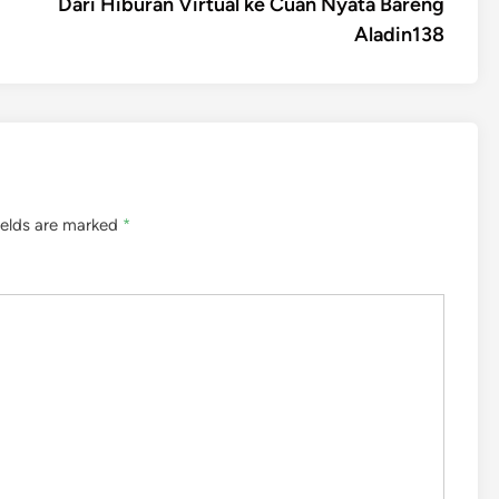
article:
Dari Hiburan Virtual ke Cuan Nyata Bareng
Aladin138
ields are marked
*