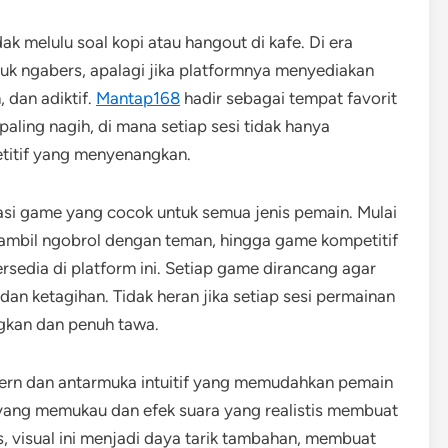
k melulu soal kopi atau hangout di kafe. Di era
ntuk ngabers, apalagi jika platformnya menyediakan
dan adiktif.
Mantap168
hadir sebagai tempat favorit
aling nagih, di mana setiap sesi tidak hanya
titif yang menyenangkan.
asi game yang cocok untuk semua jenis pemain. Mulai
sambil ngobrol dengan teman, hingga game kompetitif
rsedia di platform ini. Setiap game dirancang agar
an ketagihan. Tidak heran jika setiap sesi permainan
kan dan penuh tawa.
ern dan antarmuka intuitif yang memudahkan pemain
 yang memukau dan efek suara yang realistis membuat
, visual ini menjadi daya tarik tambahan, membuat