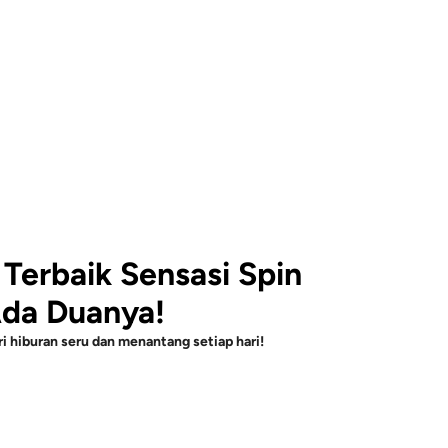
 Terbaik Sensasi Spin
da Duanya!
 hiburan seru dan menantang setiap hari!