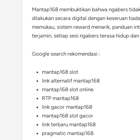
Mantap168 membuktikan bahwa ngabers tidak me
dilakukan secara digital dengan keseruan tiada
memukau, sistem reward menarik, panduan in
terjamin, setiap sesi ngabers terasa hidup d
Google search rekomendasi :
mantap168 slot
link alternatif mantap168
mantap168 slot online
RTP mantap168
link gacor mantap168
mantap168 slot gacor
link terbaru mantap168
pragmatic mantap168