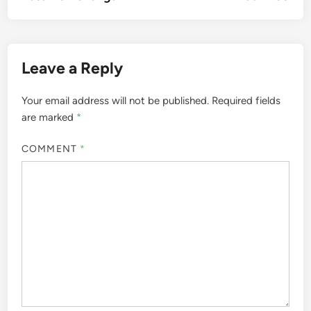
Leave a Reply
Your email address will not be published.
Required fields
are marked
*
COMMENT
*