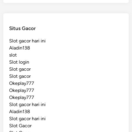
Situs Gacor
Slot gacor hari ini
Aladin138
slot
Slot login
Slot gacor
Slot gacor
Okeplay777
Okeplay777
Okeplay777
Slot gacor hari ini
Aladin138
Slot gacor hari ini
Slot Gacor