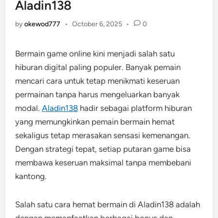
Aladin138
by
okewod777
•
October 6, 2025
•
0
Bermain game online kini menjadi salah satu
hiburan digital paling populer. Banyak pemain
mencari cara untuk tetap menikmati keseruan
permainan tanpa harus mengeluarkan banyak
modal.
Aladin138
hadir sebagai platform hiburan
yang memungkinkan pemain bermain hemat
sekaligus tetap merasakan sensasi kemenangan.
Dengan strategi tepat, setiap putaran game bisa
membawa keseruan maksimal tanpa membebani
kantong.
Salah satu cara hemat bermain di Aladin138 adalah