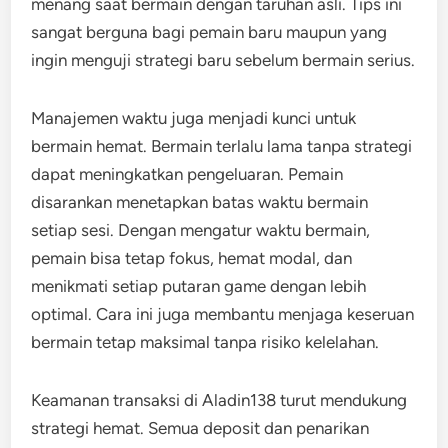
menang saat bermain dengan taruhan asli. Tips ini
sangat berguna bagi pemain baru maupun yang
ingin menguji strategi baru sebelum bermain serius.
Manajemen waktu juga menjadi kunci untuk
bermain hemat. Bermain terlalu lama tanpa strategi
dapat meningkatkan pengeluaran. Pemain
disarankan menetapkan batas waktu bermain
setiap sesi. Dengan mengatur waktu bermain,
pemain bisa tetap fokus, hemat modal, dan
menikmati setiap putaran game dengan lebih
optimal. Cara ini juga membantu menjaga keseruan
bermain tetap maksimal tanpa risiko kelelahan.
Keamanan transaksi di Aladin138 turut mendukung
strategi hemat. Semua deposit dan penarikan