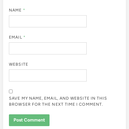
NAME
*
EMAIL
*
WEBSITE
SAVE MY NAME, EMAIL, AND WEBSITE IN THIS
BROWSER FOR THE NEXT TIME I COMMENT.