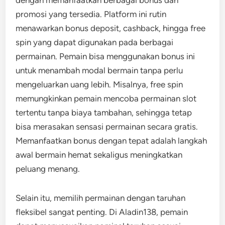
dengan memanfaatkan berbagai bonus dan
promosi yang tersedia. Platform ini rutin
menawarkan bonus deposit, cashback, hingga free
spin yang dapat digunakan pada berbagai
permainan. Pemain bisa menggunakan bonus ini
untuk menambah modal bermain tanpa perlu
mengeluarkan uang lebih. Misalnya, free spin
memungkinkan pemain mencoba permainan slot
tertentu tanpa biaya tambahan, sehingga tetap
bisa merasakan sensasi permainan secara gratis.
Memanfaatkan bonus dengan tepat adalah langkah
awal bermain hemat sekaligus meningkatkan
peluang menang.
Selain itu, memilih permainan dengan taruhan
fleksibel sangat penting. Di Aladin138, pemain