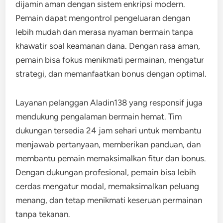
dijamin aman dengan sistem enkripsi modern.
Pemain dapat mengontrol pengeluaran dengan
lebih mudah dan merasa nyaman bermain tanpa
khawatir soal keamanan dana. Dengan rasa aman,
pemain bisa fokus menikmati permainan, mengatur
strategi, dan memanfaatkan bonus dengan optimal.
Layanan pelanggan Aladin138 yang responsif juga
mendukung pengalaman bermain hemat. Tim
dukungan tersedia 24 jam sehari untuk membantu
menjawab pertanyaan, memberikan panduan, dan
membantu pemain memaksimalkan fitur dan bonus.
Dengan dukungan profesional, pemain bisa lebih
cerdas mengatur modal, memaksimalkan peluang
menang, dan tetap menikmati keseruan permainan
tanpa tekanan.