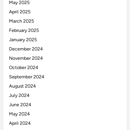
May 2025
April 2025
March 2025
February 2025
January 2025
December 2024
November 2024
October 2024
September 2024
August 2024
July 2024
June 2024
May 2024
April 2024