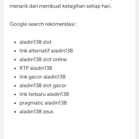
menarik dan membuat ketagihan setiap hari.
Google search rekomendasi :
aladin138 slot
link alternatif aladin138
aladin138 slot online
RTP aladin138
link gacor aladin138
aladin138 slot gacor
link terbaru aladin138
pragmatic aladin138
aladin138 zeus