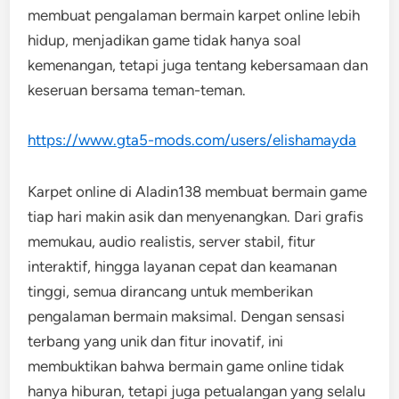
membuat pengalaman bermain karpet online lebih
hidup, menjadikan game tidak hanya soal
kemenangan, tetapi juga tentang kebersamaan dan
keseruan bersama teman-teman.
https://www.gta5-mods.com/users/elishamayda
Karpet online di Aladin138 membuat bermain game
tiap hari makin asik dan menyenangkan. Dari grafis
memukau, audio realistis, server stabil, fitur
interaktif, hingga layanan cepat dan keamanan
tinggi, semua dirancang untuk memberikan
pengalaman bermain maksimal. Dengan sensasi
terbang yang unik dan fitur inovatif, ini
membuktikan bahwa bermain game online tidak
hanya hiburan, tetapi juga petualangan yang selalu