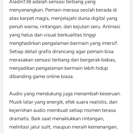
Aladin138 adalah sensasi terbang yang
menyenangkan. Pemain merasa seolah berada di
atas karpet magis, menjelajahi dunia digital yang
penuh warna, rintangan, dan kejutan seru. Animasi
yang halus dan visual berkualitas tinggi
menghadirkan pengalaman bermain yang imersif.
Setiap detail grafis dirancang agar pemain bisa
merasakan sensasi terbang dan bergerak bebas,
menjadikan pengalaman bermain lebih hidup
dibanding game online biasa.
Audio yang mendukung juga menambah keseruan.
Musik latar yang energik, efek suara realistis, dan
kejernihan audio membuat setiap momen terasa
dramatis. Baik saat menaklukkan rintangan,
melintasi jalur sulit, maupun meraih kemenangan,