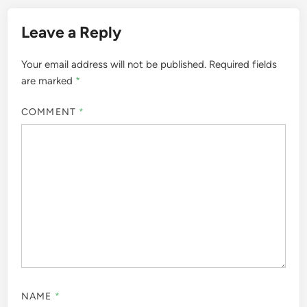
Leave a Reply
Your email address will not be published.
Required fields
are marked
*
COMMENT
*
NAME
*