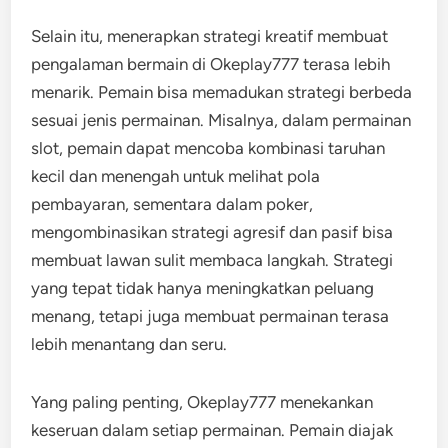
Selain itu, menerapkan strategi kreatif membuat
pengalaman bermain di Okeplay777 terasa lebih
menarik. Pemain bisa memadukan strategi berbeda
sesuai jenis permainan. Misalnya, dalam permainan
slot, pemain dapat mencoba kombinasi taruhan
kecil dan menengah untuk melihat pola
pembayaran, sementara dalam poker,
mengombinasikan strategi agresif dan pasif bisa
membuat lawan sulit membaca langkah. Strategi
yang tepat tidak hanya meningkatkan peluang
menang, tetapi juga membuat permainan terasa
lebih menantang dan seru.
Yang paling penting, Okeplay777 menekankan
keseruan dalam setiap permainan. Pemain diajak