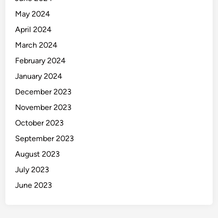
May 2024
April 2024
March 2024
February 2024
January 2024
December 2023
November 2023
October 2023
September 2023
August 2023
July 2023
June 2023