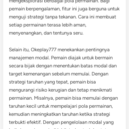
mengeksplorasi berbagai pola permainan. Bagi
pemain berpengalaman, fitur ini juga berguna untuk
menguji strategi tanpa tekanan. Cara ini membuat
setiap permainan terasa lebih aman,
menyenangkan, dan tentunya seru.
Selain itu, Okeplay777 menekankan pentingnya
manajemen modal. Pemain diajak untuk bermain
secara bijak dengan menentukan batas modal dan
target kemenangan sebelum memulai. Dengan
strategi taruhan yang tepat, pemain bisa
mengurangi risiko kerugian dan tetap menikmati
permainan. Misalnya, pemain bisa memulai dengan
taruhan kecil untuk mempelajari pola permainan,
kemudian meningkatkan taruhan ketika strategi
terbukti efektif. Dengan pengelolaan modal yang