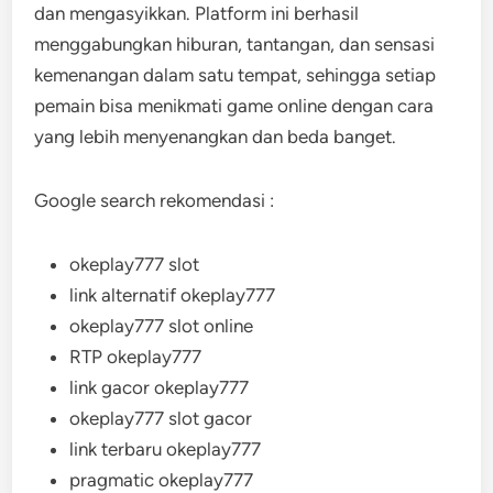
dan mengasyikkan. Platform ini berhasil
menggabungkan hiburan, tantangan, dan sensasi
kemenangan dalam satu tempat, sehingga setiap
pemain bisa menikmati game online dengan cara
yang lebih menyenangkan dan beda banget.
Google search rekomendasi :
okeplay777 slot
link alternatif okeplay777
okeplay777 slot online
RTP okeplay777
link gacor okeplay777
okeplay777 slot gacor
link terbaru okeplay777
pragmatic okeplay777