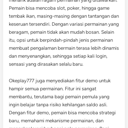
menarik adalah ragam permainan yang ditawarkan.
Pemain bisa mencoba slot, poker, hingga game
tembak ikan, masing-masing dengan tantangan dan
keseruan tersendiri. Dengan variasi permainan yang
beragam, pemain tidak akan mudah bosan. Selain
itu, opsi untuk berpindah-pindah jenis permainan
membuat pengalaman bermain terasa lebih dinamis
dan menyenangkan, sehingga setiap kali login,
sensasi yang dirasakan selalu baru.
Okeplay777 juga menyediakan fitur demo untuk
hampir semua permainan. Fitur ini sangat
membantu, terutama bagi pemain pemula yang
ingin belajar tanpa risiko kehilangan saldo asli.
Dengan fitur demo, pemain bisa mencoba strategi
baru, memahami mekanisme permainan, dan