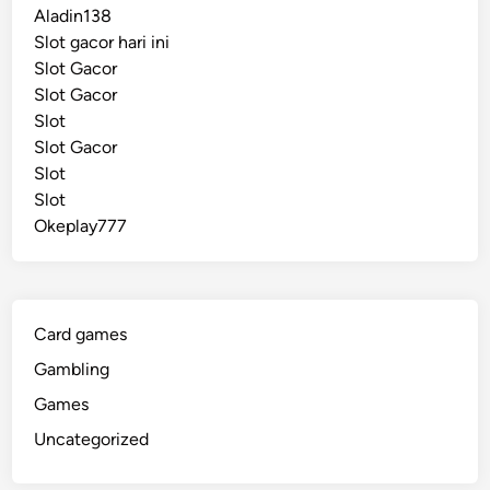
Aladin138
Slot gacor hari ini
Slot Gacor
Slot Gacor
Slot
Slot Gacor
Slot
Slot
Okeplay777
Card games
Gambling
Games
Uncategorized