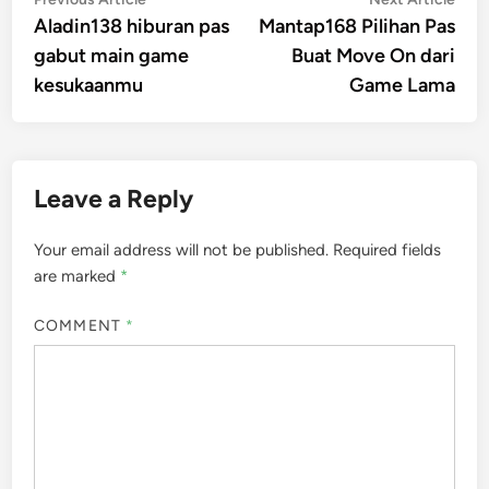
Post
article:
artic
Aladin138 hiburan pas
Mantap168 Pilihan Pas
navigation
gabut main game
Buat Move On dari
kesukaanmu
Game Lama
Leave a Reply
Your email address will not be published.
Required fields
are marked
*
COMMENT
*