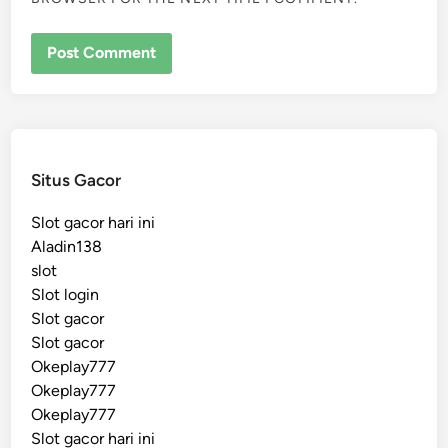
Situs Gacor
Slot gacor hari ini
Aladin138
slot
Slot login
Slot gacor
Slot gacor
Okeplay777
Okeplay777
Okeplay777
Slot gacor hari ini