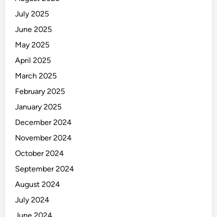
July 2025
June 2025
May 2025
April 2025
March 2025
February 2025
January 2025
December 2024
November 2024
October 2024
September 2024
August 2024
July 2024
June 2024