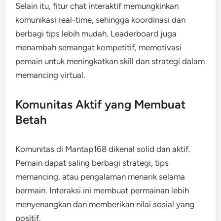
Selain itu, fitur chat interaktif memungkinkan
komunikasi real-time, sehingga koordinasi dan
berbagi tips lebih mudah. Leaderboard juga
menambah semangat kompetitif, memotivasi
pemain untuk meningkatkan skill dan strategi dalam
memancing virtual.
Komunitas Aktif yang Membuat
Betah
Komunitas di Mantap168 dikenal solid dan aktif.
Pemain dapat saling berbagi strategi, tips
memancing, atau pengalaman menarik selama
bermain. Interaksi ini membuat permainan lebih
menyenangkan dan memberikan nilai sosial yang
positif.