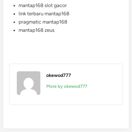
mantap168 slot gacor
link terbaru mantap168
pragmatic mantap168
mantap168 zeus
okewod777
More by okewod777