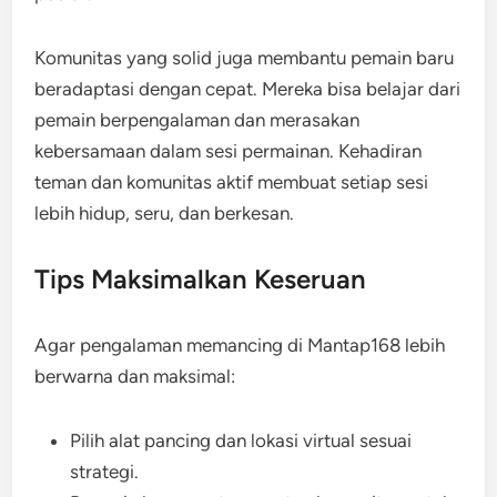
Komunitas yang solid juga membantu pemain baru
beradaptasi dengan cepat. Mereka bisa belajar dari
pemain berpengalaman dan merasakan
kebersamaan dalam sesi permainan. Kehadiran
teman dan komunitas aktif membuat setiap sesi
lebih hidup, seru, dan berkesan.
Tips Maksimalkan Keseruan
Agar pengalaman memancing di Mantap168 lebih
berwarna dan maksimal:
Pilih alat pancing dan lokasi virtual sesuai
strategi.