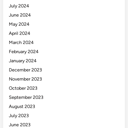
July 2024
June 2024
May 2024
April 2024
March 2024
February 2024
January 2024
December 2023
November 2023
October 2023
September 2023
August 2023
July 2023
June 2023