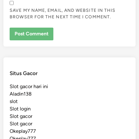
SAVE MY NAME, EMAIL, AND WEBSITE IN THIS
BROWSER FOR THE NEXT TIME I COMMENT.
Situs Gacor
Slot gacor hari ini
Aladin138
slot
Slot login
Slot gacor
Slot gacor
Okeplay777
Okeplay777