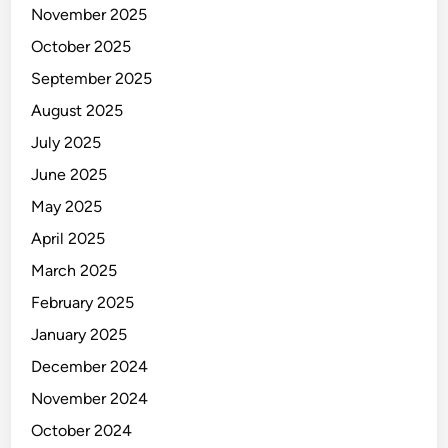
November 2025
October 2025
September 2025
August 2025
July 2025
June 2025
May 2025
April 2025
March 2025
February 2025
January 2025
December 2024
November 2024
October 2024