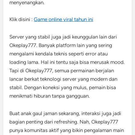
menyenangkan.
Klik disini :
Game online viral tahun ini
Server yang stabil juga jadi keunggulan lain dari
Okeplay777. Banyak platform lain yang sering
mengalami kendala teknis seperti error atau
loading lama. Hal ini tentu saja bisa merusak mood.
Tapi di Okeplay777, semua permainan berjalan
lancar berkat teknologi server yang modern dan
stabil. Dengan koneksi yang mulus, pemain bisa
menikmati hiburan tanpa gangguan.
Buat anak gaul jaman sekarang, interaksi juga jadi
bagian penting dari refreshing. Nah, Okeplay777
punya komunitas aktif yang bikin pengalaman main