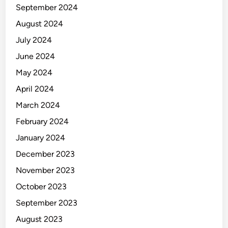
September 2024
August 2024
July 2024
June 2024
May 2024
April 2024
March 2024
February 2024
January 2024
December 2023
November 2023
October 2023
September 2023
August 2023