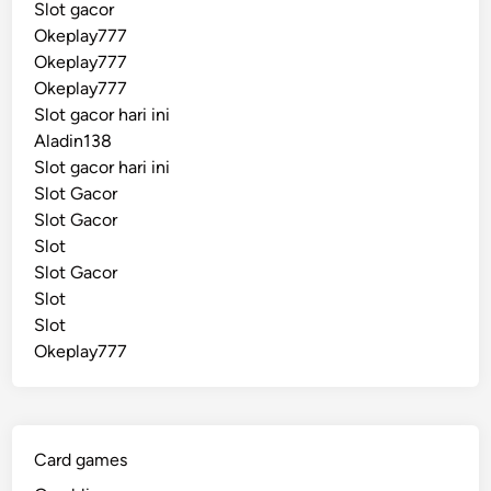
Slot gacor
Okeplay777
Okeplay777
Okeplay777
Slot gacor hari ini
Aladin138
Slot gacor hari ini
Slot Gacor
Slot Gacor
Slot
Slot Gacor
Slot
Slot
Okeplay777
Card games