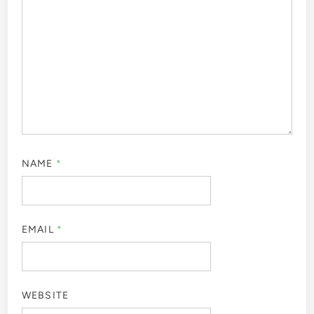
NAME
*
EMAIL
*
WEBSITE