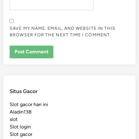
SAVE MY NAME, EMAIL, AND WEBSITE IN THIS
BROWSER FOR THE NEXT TIME I COMMENT.
Situs Gacor
Slot gacor hari ini
Aladin138
slot
Slot login
Slot gacor