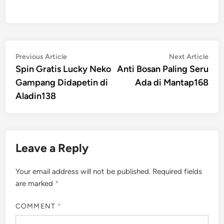
Post
Previous
Nex
Previous Article
Next Article
article:
artic
Spin Gratis Lucky Neko
Anti Bosan Paling Seru
navigation
Gampang Didapetin di
Ada di Mantap168
Aladin138
Leave a Reply
Your email address will not be published.
Required fields
are marked
*
COMMENT
*