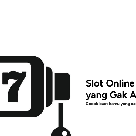
Slot Online
yang Gak A
Cocok buat kamu yang cari