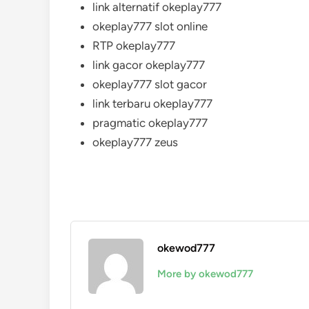
link alternatif okeplay777
okeplay777 slot online
RTP okeplay777
link gacor okeplay777
okeplay777 slot gacor
link terbaru okeplay777
pragmatic okeplay777
okeplay777 zeus
okewod777
More by okewod777