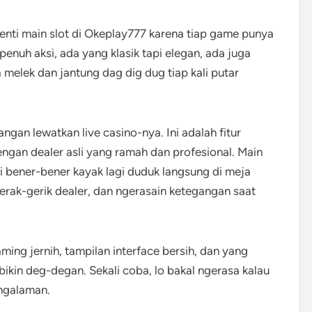
nti main slot di Okeplay777 karena tiap game punya
enuh aksi, ada yang klasik tapi elegan, ada juga
elek dan jantung dag dig dug tiap kali putar
angan lewatkan live casino-nya. Ini adalah fitur
dengan dealer asli yang ramah dan profesional. Main
ini bener-bener kayak lagi duduk langsung di meja
erak-gerik dealer, dan ngerasain ketegangan saat
ming jernih, tampilan interface bersih, dan yang
bikin deg-degan. Sekali coba, lo bakal ngerasa kalau
engalaman.