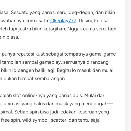
sa. Sesuatu yang panas, seru, deg-degan, dan bikin
, jawabannya cuma satu:
Okeplay777
. Di sini, lo bisa
eh tapi justru bikin ketagihan. Nggak cuma seru, tapi
in biasa.
g punya reputasi kuat sebagai tempatnya game-game
ri tampilan sampai gameplay, semuanya dirancang
ikin lo pengen balik lagi. Begitu lo masuk dan mulai
 ini bukan tempat sembarangan.
alah slot online-nya yang panas abis. Mulai dari
pai animasi yang halus dan musik yang menggugah—
imal. Setiap spin bisa jadi ledakan keseruan yang
 free spin, wild symbol, scatter, dan tentu saja