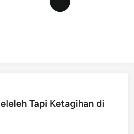
leleh Tapi Ketagihan di