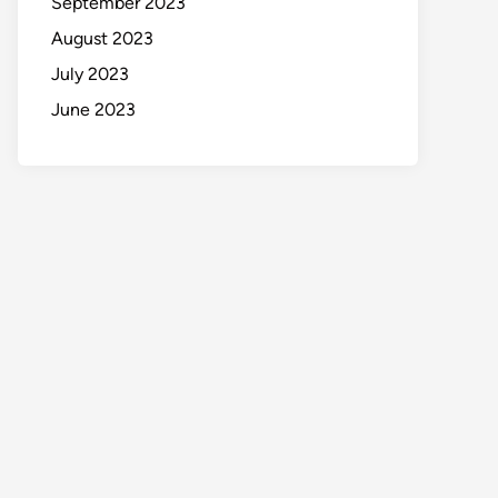
September 2023
August 2023
July 2023
June 2023