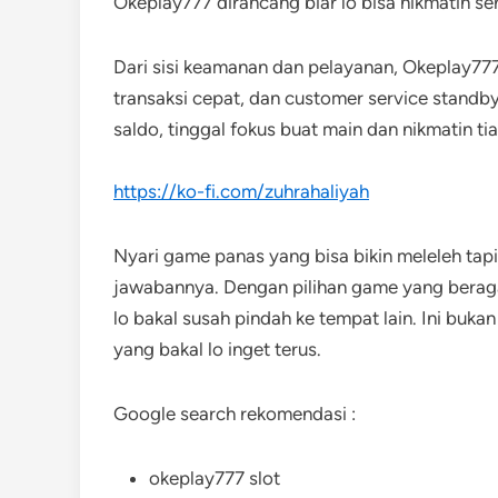
Okeplay777 dirancang biar lo bisa nikmatin s
Dari sisi keamanan dan pelayanan, Okeplay777
transaksi cepat, dan customer service standby
saldo, tinggal fokus buat main dan nikmatin 
https://ko-fi.com/zuhrahaliyah
Nyari game panas yang bisa bikin meleleh tap
jawabannya. Dengan pilihan game yang beraga
lo bakal susah pindah ke tempat lain. Ini bu
yang bakal lo inget terus.
Google search rekomendasi :
okeplay777 slot