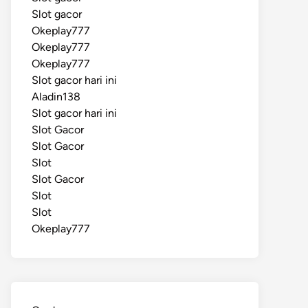
Slot gacor
Okeplay777
Okeplay777
Okeplay777
Slot gacor hari ini
Aladin138
Slot gacor hari ini
Slot Gacor
Slot Gacor
Slot
Slot Gacor
Slot
Slot
Okeplay777