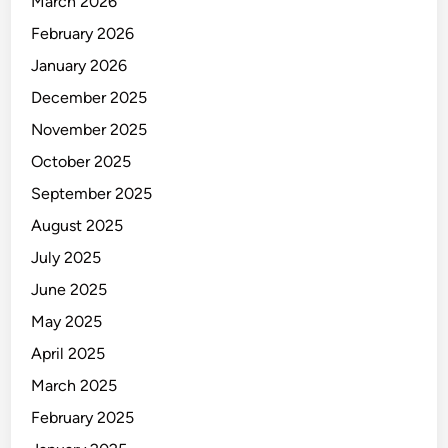
March 2026
February 2026
January 2026
December 2025
November 2025
October 2025
September 2025
August 2025
July 2025
June 2025
May 2025
April 2025
March 2025
February 2025