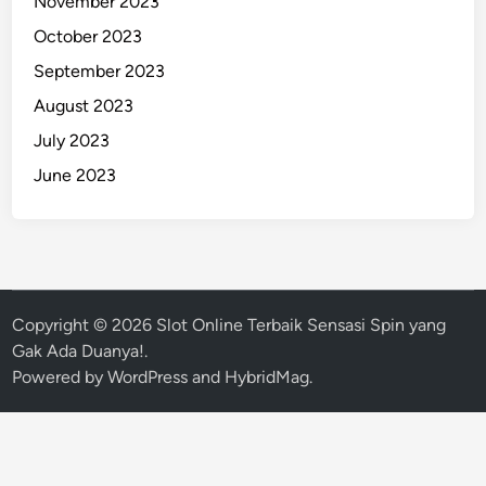
November 2023
October 2023
September 2023
August 2023
July 2023
June 2023
Copyright © 2026
Slot Online Terbaik Sensasi Spin yang
Gak Ada Duanya!
.
Powered by
WordPress
and
HybridMag
.