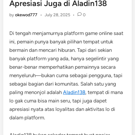
Apresiasi Juga di Aladin138
by
okewod777
•
July 28, 2025
•
0
Di tengah menjamurnya platform game online saat
ini, pemain punya banyak pilihan tempat untuk
bermain dan mencari hiburan. Tapi dari sekian
banyak platform yang ada, hanya segelintir yang
benar-benar memperhatikan pemainnya secara
menyeluruh—bukan cuma sebagai pengguna, tapi
sebagai bagian dari komunitas. Salah satu yang
paling menonjol adalah
Aladin138
, tempat di mana
lo gak cuma bisa main seru, tapi juga dapet
apresiasi nyata atas loyalitas dan aktivitas lo di
dalam platform.