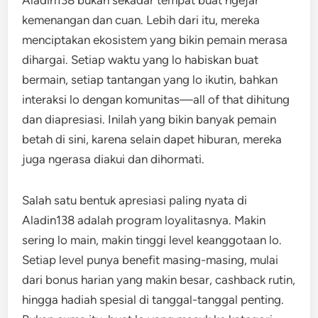
Aladin138 bukan sekadar tempat buat ngejar
kemenangan dan cuan. Lebih dari itu, mereka
menciptakan ekosistem yang bikin pemain merasa
dihargai. Setiap waktu yang lo habiskan buat
bermain, setiap tantangan yang lo ikutin, bahkan
interaksi lo dengan komunitas—all of that dihitung
dan diapresiasi. Inilah yang bikin banyak pemain
betah di sini, karena selain dapet hiburan, mereka
juga ngerasa diakui dan dihormati.
Salah satu bentuk apresiasi paling nyata di
Aladin138 adalah program loyalitasnya. Makin
sering lo main, makin tinggi level keanggotaan lo.
Setiap level punya benefit masing-masing, mulai
dari bonus harian yang makin besar, cashback rutin,
hingga hadiah spesial di tanggal-tanggal penting.