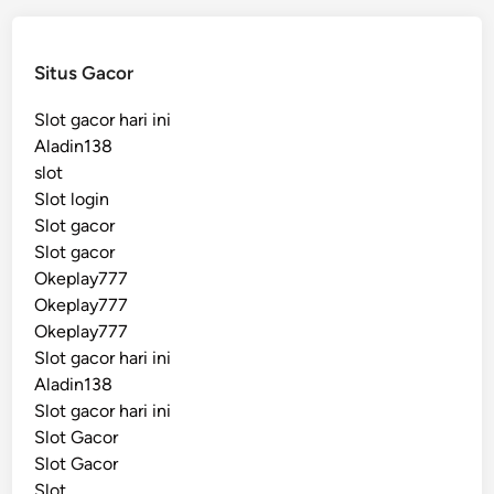
Situs Gacor
Slot gacor hari ini
Aladin138
slot
Slot login
Slot gacor
Slot gacor
Okeplay777
Okeplay777
Okeplay777
Slot gacor hari ini
Aladin138
Slot gacor hari ini
Slot Gacor
Slot Gacor
Slot