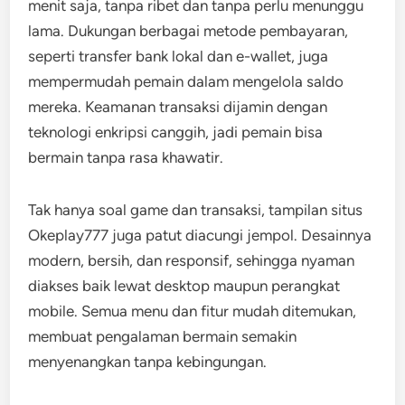
menit saja, tanpa ribet dan tanpa perlu menunggu
lama. Dukungan berbagai metode pembayaran,
seperti transfer bank lokal dan e-wallet, juga
mempermudah pemain dalam mengelola saldo
mereka. Keamanan transaksi dijamin dengan
teknologi enkripsi canggih, jadi pemain bisa
bermain tanpa rasa khawatir.
Tak hanya soal game dan transaksi, tampilan situs
Okeplay777 juga patut diacungi jempol. Desainnya
modern, bersih, dan responsif, sehingga nyaman
diakses baik lewat desktop maupun perangkat
mobile. Semua menu dan fitur mudah ditemukan,
membuat pengalaman bermain semakin
menyenangkan tanpa kebingungan.