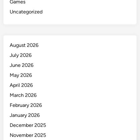
Games
Uncategorized
August 2026
July 2026
June 2026
May 2026
April 2026
March 2026
February 2026
January 2026
December 2025
November 2025