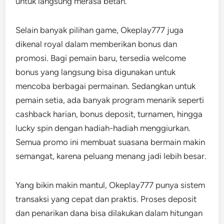
untuk langsung merasa betah.
Selain banyak pilihan game, Okeplay777 juga
dikenal royal dalam memberikan bonus dan
promosi. Bagi pemain baru, tersedia welcome
bonus yang langsung bisa digunakan untuk
mencoba berbagai permainan. Sedangkan untuk
pemain setia, ada banyak program menarik seperti
cashback harian, bonus deposit, turnamen, hingga
lucky spin dengan hadiah-hadiah menggiurkan.
Semua promo ini membuat suasana bermain makin
semangat, karena peluang menang jadi lebih besar.
Yang bikin makin mantul, Okeplay777 punya sistem
transaksi yang cepat dan praktis. Proses deposit
dan penarikan dana bisa dilakukan dalam hitungan