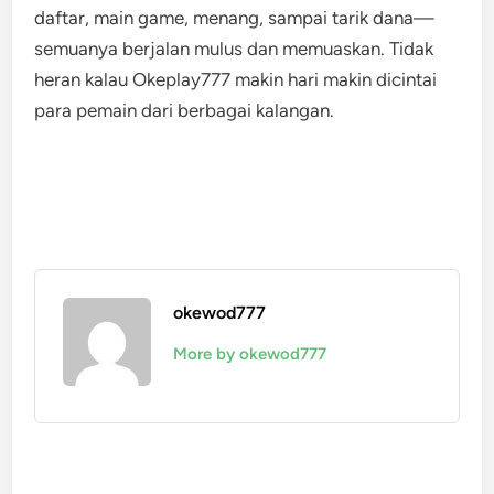
daftar, main game, menang, sampai tarik dana—
semuanya berjalan mulus dan memuaskan. Tidak
heran kalau Okeplay777 makin hari makin dicintai
para pemain dari berbagai kalangan.
okewod777
More by okewod777