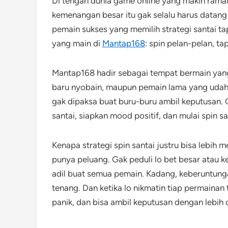
Di tengah dunia game online yang makin ramai
kemenangan besar itu gak selalu harus datang
pemain sukses yang memilih strategi santai tap
yang main di
Mantap168
: spin pelan-pelan, tap
Mantap168 hadir sebagai tempat bermain ya
baru nyobain, maupun pemain lama yang udah tah
gak dipaksa buat buru-buru ambil keputusan.
santai, siapkan mood positif, dan mulai spin s
Kenapa strategi spin santai justru bisa lebih
punya peluang. Gak peduli lo bet besar atau k
adil buat semua pemain. Kadang, keberuntunga
tenang. Dan ketika lo nikmatin tiap permainan 
panik, dan bisa ambil keputusan dengan lebih 