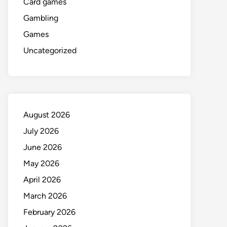
Card games
Gambling
Games
Uncategorized
August 2026
July 2026
June 2026
May 2026
April 2026
March 2026
February 2026