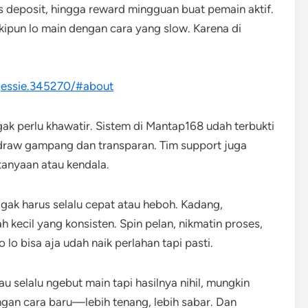
s deposit, hingga reward mingguan buat pemain aktif.
ipun lo main dengan cara yang slow. Karena di
jessie.345270/#about
ak perlu khawatir. Sistem di Mantap168 udah terbukti
draw gampang dan transparan. Tim support juga
tanyaan atau kendala.
gak harus selalu cepat atau heboh. Kadang,
kecil yang konsisten. Spin pelan, nikmatin proses,
 lo bisa aja udah naik perlahan tapi pasti.
au selalu ngebut main tapi hasilnya nihil, mungkin
an cara baru—lebih tenang, lebih sabar. Dan