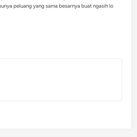
i punya peluang yang sama besarnya buat ngasih lo