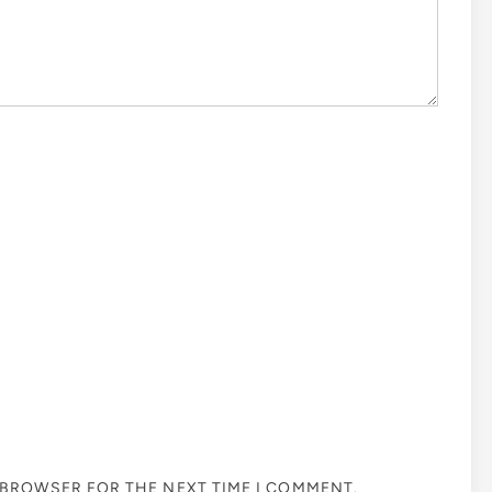
S BROWSER FOR THE NEXT TIME I COMMENT.