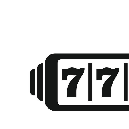
Skip
to
content