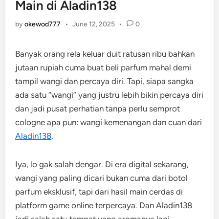
Main di Aladin138
by
okewod777
•
June 12, 2025
•
0
Banyak orang rela keluar duit ratusan ribu bahkan
jutaan rupiah cuma buat beli parfum mahal demi
tampil wangi dan percaya diri. Tapi, siapa sangka
ada satu “wangi” yang justru lebih bikin percaya diri
dan jadi pusat perhatian tanpa perlu semprot
cologne apa pun: wangi kemenangan dan cuan dari
Aladin138
.
Iya, lo gak salah dengar. Di era digital sekarang,
wangi yang paling dicari bukan cuma dari botol
parfum eksklusif, tapi dari hasil main cerdas di
platform game online terpercaya. Dan Aladin138