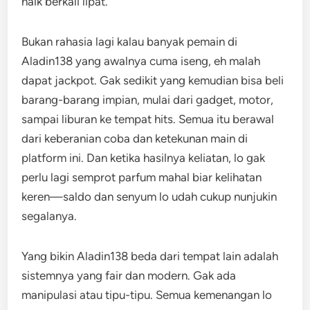
naik berkali lipat.
Bukan rahasia lagi kalau banyak pemain di
Aladin138 yang awalnya cuma iseng, eh malah
dapat jackpot. Gak sedikit yang kemudian bisa beli
barang-barang impian, mulai dari gadget, motor,
sampai liburan ke tempat hits. Semua itu berawal
dari keberanian coba dan ketekunan main di
platform ini. Dan ketika hasilnya keliatan, lo gak
perlu lagi semprot parfum mahal biar kelihatan
keren—saldo dan senyum lo udah cukup nunjukin
segalanya.
Yang bikin Aladin138 beda dari tempat lain adalah
sistemnya yang fair dan modern. Gak ada
manipulasi atau tipu-tipu. Semua kemenangan lo