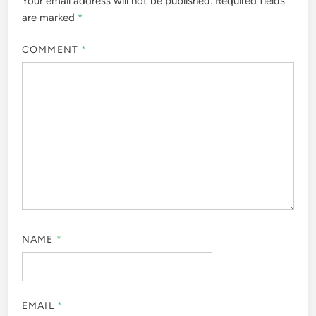
Your email address will not be published.
Required fields
are marked
*
COMMENT
*
NAME
*
EMAIL
*