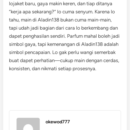
lojaket baru, gaya makin keren, dan tiap ditanya
“kerja apa sekarang?” lo cuma senyum. Karena lo
tahu, main di Aladin138 bukan cuma main-main,
tapi udah jadi bagian dari cara lo berkembang dan
dapet penghasilan sendiri. Parfum mahal boleh jadi
simbol gaya, tapi kemenangan di Aladin138 adalah
simbol pencapaian. Lo gak perlu wangi semerbak
buat dapet perhatian—cukup main dengan cerdas,
konsisten, dan nikmati setiap prosesnya.
okewod777