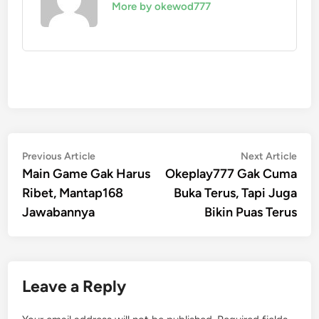
More by okewod777
Post
Previous
Nex
Previous Article
Next Article
article:
artic
Main Game Gak Harus
Okeplay777 Gak Cuma
navigation
Ribet, Mantap168
Buka Terus, Tapi Juga
Jawabannya
Bikin Puas Terus
Leave a Reply