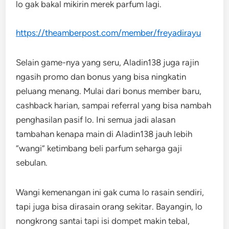
lo gak bakal mikirin merek parfum lagi.
https://theamberpost.com/member/freyadirayu
Selain game-nya yang seru, Aladin138 juga rajin
ngasih promo dan bonus yang bisa ningkatin
peluang menang. Mulai dari bonus member baru,
cashback harian, sampai referral yang bisa nambah
penghasilan pasif lo. Ini semua jadi alasan
tambahan kenapa main di Aladin138 jauh lebih
“wangi” ketimbang beli parfum seharga gaji
sebulan.
Wangi kemenangan ini gak cuma lo rasain sendiri,
tapi juga bisa dirasain orang sekitar. Bayangin, lo
nongkrong santai tapi isi dompet makin tebal,