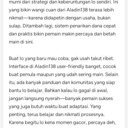
murni dari strategi dan keberuntungan lo sendiri. Ini
yang bikin wangi cuan dari Aladin138 terasa lebih
nikmat—karena didapetin dengan usaha, bukan
sulap. Ditambah lagi, sistem penarikan dana cepat
dan praktis bikin pemain makin percaya dan betah
main di sini.
Buat lo yang baru mau coba, gak usah takut ribet.
Interface di Aladin138 user-friendly banget, cocok
buat pemula maupun yang udah sering main. Selain
itu, ada banyak panduan dan komunitas yang siap
bantu lo belajar. Bahkan kalau lo gagal di awal,
jangan langsung nyerah—banyak pemain sukses
yang juga butuh waktu buat adaptasi. Yang
penting, terus belajar dan nikmati prosesnya.
Karena begitu lo kena momen gacor, percaya deh,