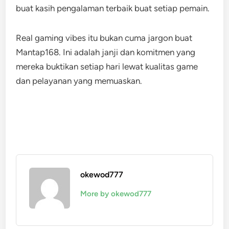
buat kasih pengalaman terbaik buat setiap pemain.
Real gaming vibes itu bukan cuma jargon buat
Mantap168. Ini adalah janji dan komitmen yang
mereka buktikan setiap hari lewat kualitas game
dan pelayanan yang memuaskan.
okewod777
More by okewod777