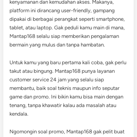
kenyamanan dan kemudahan akses. Makanya,
platform ini dirancang user-friendly, gampang
dipakai di berbagai perangkat seperti smartphone,
tablet, atau laptop. Gak peduli kamu main di mana,
Mantap168 selalu siap memberikan pengalaman
bermain yang mulus dan tanpa hambatan.
Untuk kamu yang baru pertama kali coba, gak perlu
takut atau bingung. Mantap168 punya layanan
customer service 24 jam yang selalu siap
membantu, baik soal teknis maupun info seputar
game dan promo. Ini bikin kamu bisa main dengan
tenang, tanpa khawatir kalau ada masalah atau
kendala.
Ngomongin soal promo, Mantap168 gak pelit buat