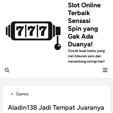
Skip
Slot Online
to
Terbaik
content
Sensasi
Spin yang
Gak Ada
Duanya!
Cocok buat kamu yang
cari hiburan seru dan
menantang setiap hari!
Mai
Men
Posted
Games
in
Aladin138 Jadi Tempat Juaranya