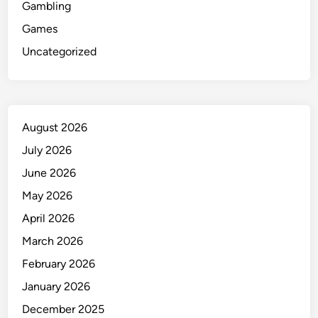
Gambling
Games
Uncategorized
August 2026
July 2026
June 2026
May 2026
April 2026
March 2026
February 2026
January 2026
December 2025