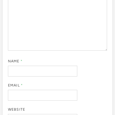
NAME
*
EMAIL
*
WEBSITE