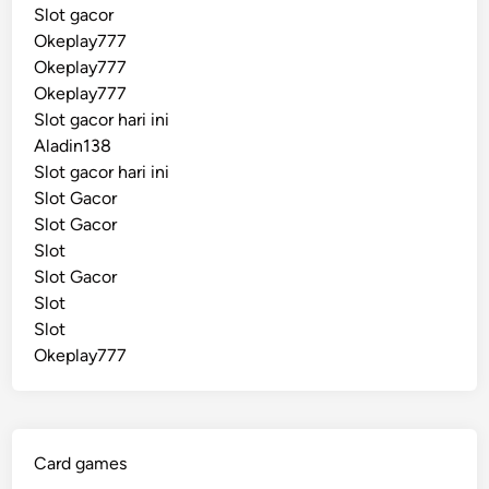
Slot gacor
Okeplay777
Okeplay777
Okeplay777
Slot gacor hari ini
Aladin138
Slot gacor hari ini
Slot Gacor
Slot Gacor
Slot
Slot Gacor
Slot
Slot
Okeplay777
Card games