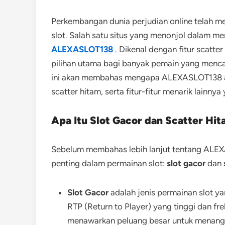
Perkembangan dunia perjudian online telah 
slot. Salah satu situs yang menonjol dalam m
ALEXASLOT138
. Dikenal dengan fitur scat
pilihan utama bagi banyak pemain yang menca
ini akan membahas mengapa ALEXASLOT138 ada
scatter hitam, serta fitur-fitur menarik lainn
Apa Itu Slot Gacor dan Scatter Hi
Sebelum membahas lebih lanjut tentang ALEX
penting dalam permainan slot:
slot gacor
dan
Slot Gacor
adalah jenis permainan slot 
RTP (Return to Player) yang tinggi dan f
menawarkan peluang besar untuk menang.