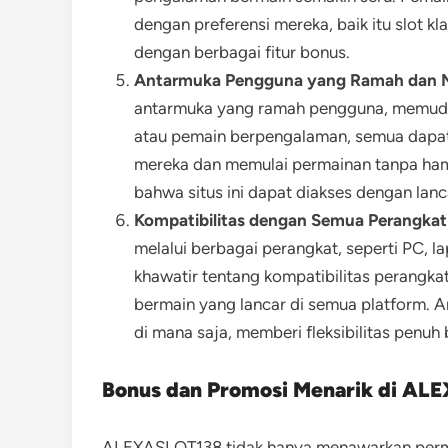
dengan preferensi mereka, baik itu slot k
dengan berbagai fitur bonus.
Antarmuka Pengguna yang Ramah dan 
antarmuka yang ramah pengguna, memudah
atau pemain berpengalaman, semua dapa
mereka dan memulai permainan tanpa ham
bahwa situs ini dapat diakses dengan lanc
Kompatibilitas dengan Semua Perangkat
melalui berbagai perangkat, seperti PC, l
khawatir tentang kompatibilitas perang
bermain yang lancar di semua platform. 
di mana saja, memberi fleksibilitas penuh
Bonus dan Promosi Menarik di A
ALEXASLOT138 tidak hanya menawarkan permain