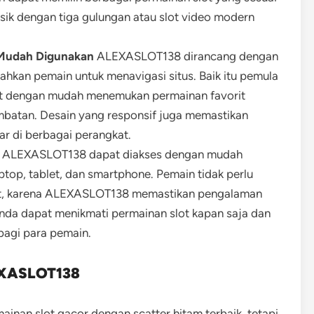
lasik dengan tiga gulungan atau slot video modern
Mudah Digunakan
ALEXASLOT138 dirancang dengan
kan pemain untuk menavigasi situs. Baik itu pemula
t dengan mudah menemukan permainan favorit
batan. Desain yang responsif juga memastikan
ar di berbagai perangkat.
ALEXASLOT138 dapat diakses dengan mudah
aptop, tablet, dan smartphone. Pemain tidak perlu
kat, karena ALEXASLOT138 memastikan pengalaman
Anda dapat menikmati permainan slot kapan saja dan
 bagi para pemain.
LEXASLOT138
an slot gacor dengan scatter hitam terbaik, tetapi