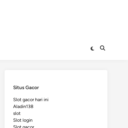
Situs Gacor
Slot gacor hari ini
Aladin138
slot
Slot login
Slot gacor