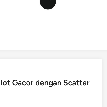
lot Gacor dengan Scatter