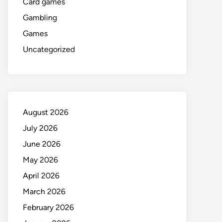
Card games
Gambling
Games
Uncategorized
August 2026
July 2026
June 2026
May 2026
April 2026
March 2026
February 2026