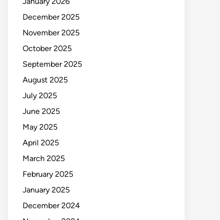
January 2026
December 2025
November 2025
October 2025
September 2025
August 2025
July 2025
June 2025
May 2025
April 2025
March 2025
February 2025
January 2025
December 2024