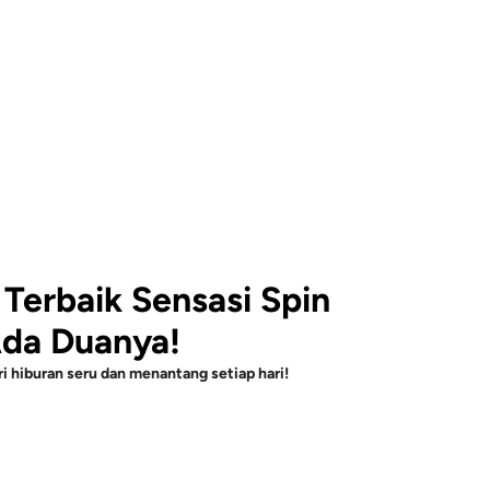
 Terbaik Sensasi Spin
da Duanya!
 hiburan seru dan menantang setiap hari!