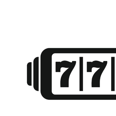
Skip
to
content