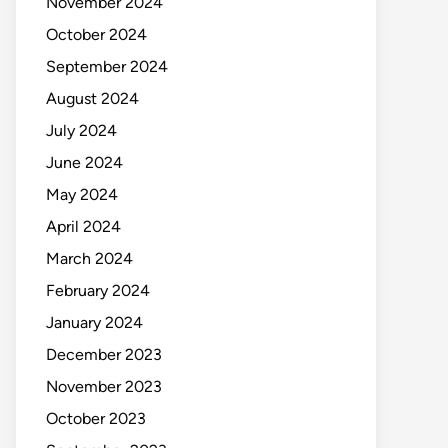
November 2024
October 2024
September 2024
August 2024
July 2024
June 2024
May 2024
April 2024
March 2024
February 2024
January 2024
December 2023
November 2023
October 2023