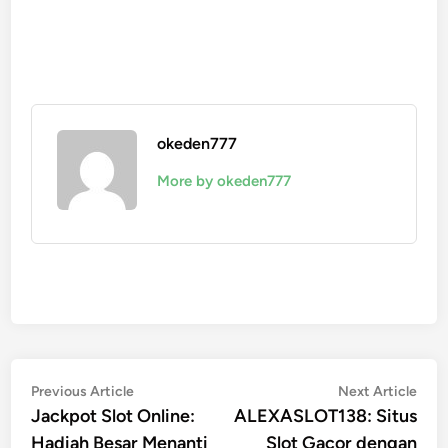
okeden777
More by okeden777
Post
Previous
Nex
Previous Article
Next Article
article:
artic
Jackpot Slot Online:
ALEXASLOT138: Situs
navigation
Hadiah Besar Menanti
Slot Gacor dengan