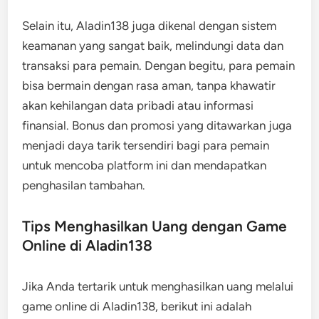
Selain itu, Aladin138 juga dikenal dengan sistem
keamanan yang sangat baik, melindungi data dan
transaksi para pemain. Dengan begitu, para pemain
bisa bermain dengan rasa aman, tanpa khawatir
akan kehilangan data pribadi atau informasi
finansial. Bonus dan promosi yang ditawarkan juga
menjadi daya tarik tersendiri bagi para pemain
untuk mencoba platform ini dan mendapatkan
penghasilan tambahan.
Tips Menghasilkan Uang dengan Game
Online di Aladin138
Jika Anda tertarik untuk menghasilkan uang melalui
game online di Aladin138, berikut ini adalah