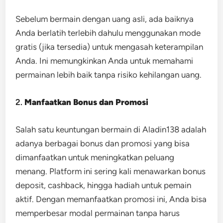
Sebelum bermain dengan uang asli, ada baiknya
Anda berlatih terlebih dahulu menggunakan mode
gratis (jika tersedia) untuk mengasah keterampilan
Anda. Ini memungkinkan Anda untuk memahami
permainan lebih baik tanpa risiko kehilangan uang.
2.
Manfaatkan Bonus dan Promosi
Salah satu keuntungan bermain di Aladin138 adalah
adanya berbagai bonus dan promosi yang bisa
dimanfaatkan untuk meningkatkan peluang
menang. Platform ini sering kali menawarkan bonus
deposit, cashback, hingga hadiah untuk pemain
aktif. Dengan memanfaatkan promosi ini, Anda bisa
memperbesar modal permainan tanpa harus