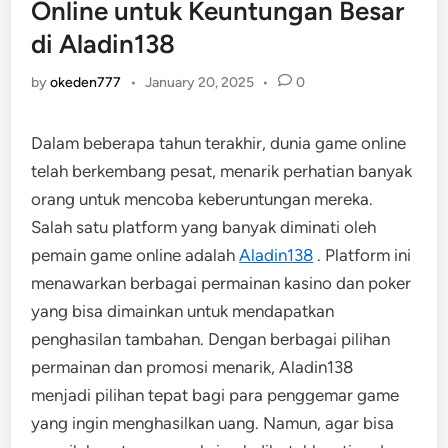
Online untuk Keuntungan Besar
di Aladin138
by
okeden777
•
January 20, 2025
•
0
Dalam beberapa tahun terakhir, dunia game online
telah berkembang pesat, menarik perhatian banyak
orang untuk mencoba keberuntungan mereka.
Salah satu platform yang banyak diminati oleh
pemain game online adalah
Aladin138
. Platform ini
menawarkan berbagai permainan kasino dan poker
yang bisa dimainkan untuk mendapatkan
penghasilan tambahan. Dengan berbagai pilihan
permainan dan promosi menarik, Aladin138
menjadi pilihan tepat bagi para penggemar game
yang ingin menghasilkan uang. Namun, agar bisa