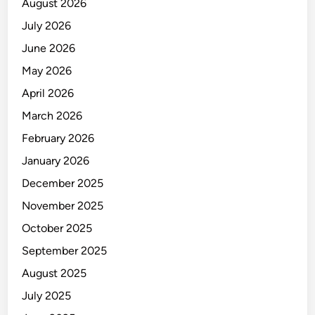
August 2026
July 2026
June 2026
May 2026
April 2026
March 2026
February 2026
January 2026
December 2025
November 2025
October 2025
September 2025
August 2025
July 2025