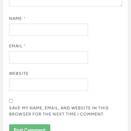
NAME
*
EMAIL
*
WEBSITE
SAVE MY NAME, EMAIL, AND WEBSITE IN THIS
BROWSER FOR THE NEXT TIME I COMMENT.