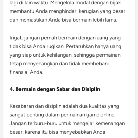
lagi di lain waktu. Mengelola modal dengan bijak
membantu Anda menghindari kerugian yang besar
dan memastikan Anda bisa bermain lebih lama.
Ingat, jangan pernah bermain dengan uang yang
tidak bisa Anda rugikan. Pertaruhkan hanya uang
yang siap untuk kehilangan, sehingga permainan
tetap menyenangkan dan tidak membebani
finansial Anda.
4.
Bermain dengan Sabar dan Disiplin
Kesabaran dan disiplin adalah dua kualitas yang
sangat penting dalam permainan game online.
Jangan terburu-buru untuk mengejar kemenangan
besar, karena itu bisa menyebabkan Anda