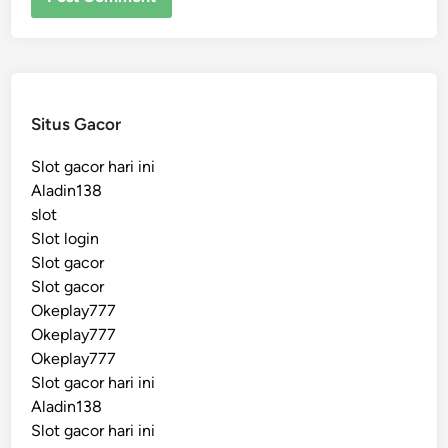
Situs Gacor
Slot gacor hari ini
Aladin138
slot
Slot login
Slot gacor
Slot gacor
Okeplay777
Okeplay777
Okeplay777
Slot gacor hari ini
Aladin138
Slot gacor hari ini