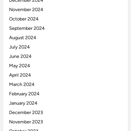
December 2024
November 2024
October 2024
September 2024
August 2024
July 2024
June 2024
May 2024
April 2024
March 2024
February 2024
January 2024
December 2023
November 2023