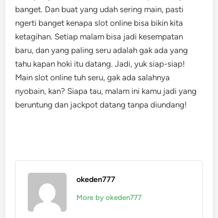
banget. Dan buat yang udah sering main, pasti
ngerti banget kenapa slot online bisa bikin kita
ketagihan. Setiap malam bisa jadi kesempatan
baru, dan yang paling seru adalah gak ada yang
tahu kapan hoki itu datang. Jadi, yuk siap-siap!
Main slot online tuh seru, gak ada salahnya
nyobain, kan? Siapa tau, malam ini kamu jadi yang
beruntung dan jackpot datang tanpa diundang!
okeden777
More by okeden777