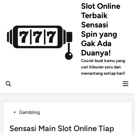
Skip
Slot Online
to
Terbaik
content
Sensasi
Spin yang
Gak Ada
Duanya!
Cocok buat kamu yang
cari hiburan seru dan
menantang setiap hari!
Mai
Men
Posted
Gambling
in
Sensasi Main Slot Online Tiap