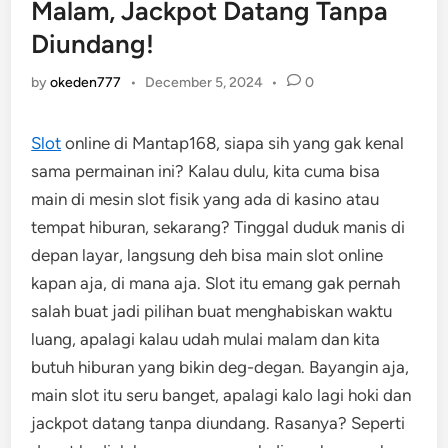
Malam, Jackpot Datang Tanpa
Diundang!
by
okeden777
•
December 5, 2024
•
0
Slot
online di Mantap168, siapa sih yang gak kenal
sama permainan ini? Kalau dulu, kita cuma bisa
main di mesin slot fisik yang ada di kasino atau
tempat hiburan, sekarang? Tinggal duduk manis di
depan layar, langsung deh bisa main slot online
kapan aja, di mana aja. Slot itu emang gak pernah
salah buat jadi pilihan buat menghabiskan waktu
luang, apalagi kalau udah mulai malam dan kita
butuh hiburan yang bikin deg-degan. Bayangin aja,
main slot itu seru banget, apalagi kalo lagi hoki dan
jackpot datang tanpa diundang. Rasanya? Seperti