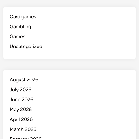
Card games
Gambling
Games
Uncategorized
August 2026
July 2026
June 2026
May 2026
April 2026
March 2026