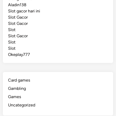
Aladin138
Slot gacor hari ini
Slot Gacor
Slot Gacor
Slot
Slot Gacor
Slot
Slot
Okeplay777
Card games
Gambling
Games
Uncategorized