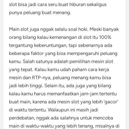
slot bisa jadi cara seru buat hiburan sekaligus
punya peluang buat menang.
Main slot juga nggak selalu soal hoki. Meski banyak
orang bilang kalau kemenangan di slot itu 100%
tergantung keberuntungan, tapi sebenarnya ada
beberapa faktor yang bisa mempengaruhi peluang
kamu. Salah satunya adalah pemilihan mesin slot
yang tepat. Kalau kamu udah paham cara kerja
mesin dan RTP-nya, peluang menang kamu bisa
jadi lebih tinggi. Selain itu, ada juga yang bilang
kalau kamu harus memanfaatkan jam-jam tertentu
buat main, karena ada mesin slot yang lebih ‘gacor’
di waktu tertentu. Walaupun ini masih jadi
perdebatan, nggak ada salahnya untuk mencoba
main di waktu-waktu yang lebih tenang, misalnya di