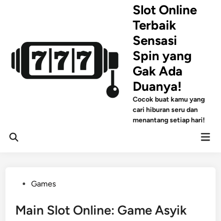
Skip
Slot Online
to
Terbaik
content
Sensasi
Spin yang
Gak Ada
Duanya!
Cocok buat kamu yang
cari hiburan seru dan
menantang setiap hari!
Mai
Men
Posted
Games
in
Main Slot Online: Game Asyik