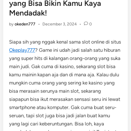
yang Bisa Bikin Kamu Kaya
Mendadak!
by
okeden777
•
December 3, 2024
•
0
Siapa sih yang nggak kenal sama slot online di situs
Okeplay777
? Game ini udah jadi salah satu hiburan
yang super hits di kalangan orang-orang yang suka
main judi. Gak cuma di kasino, sekarang slot bisa
kamu mainin kapan aja dan di mana aja. Kalau dulu
mungkin cuma orang yang sering ke kasino yang
bisa merasain serunya main slot, sekarang
siapapun bisa ikut merasakan sensasi seru ini lewat
smartphone atau komputer. Gak cuma buat seru-
seruan, tapi slot juga bisa jadi jalan buat kamu
yang lagi cari keberuntungan. Bisa loh, kaya