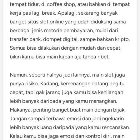
tempat tidur, di coffee shop, atau bahkan di tempat
kerja pas lagi break. Apalagi, sekarang banyak
banget situs slot online yang udah didukung sama
berbagai jenis metode pembayaran, mulai dari
transfer bank, dompet digital, sampe bahkan kripto.
Semua bisa dilakukan dengan mudah dan cepat,
bikin kamu bisa main kapan aja tanpa ribet.
Namun, seperti halnya judi lainnya, main slot juga
punya risiko. Kadang, kemenangan datang begitu
cepat, tapi gak jarang juga kamu bisa kehilangan
lebih banyak daripada yang kamu menangkan.
Makanya, penting banget buat main dengan bijak.
Jangan sampai terbawa emosi dan jadi ngeluarin
lebih banyak uang daripada yang kamu rencanakan.
Kalau kamu bisa jaga emosi dan kontrol diri, main