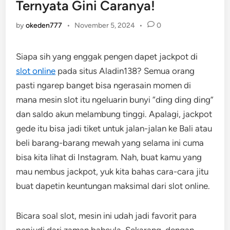
Ternyata Gini Caranya!
by
okeden777
•
November 5, 2024
•
0
Siapa sih yang enggak pengen dapet jackpot di
slot online
pada situs Aladin138? Semua orang
pasti ngarep banget bisa ngerasain momen di
mana mesin slot itu ngeluarin bunyi “ding ding ding”
dan saldo akun melambung tinggi. Apalagi, jackpot
gede itu bisa jadi tiket untuk jalan-jalan ke Bali atau
beli barang-barang mewah yang selama ini cuma
bisa kita lihat di Instagram. Nah, buat kamu yang
mau nembus jackpot, yuk kita bahas cara-cara jitu
buat dapetin keuntungan maksimal dari slot online.
Bicara soal slot, mesin ini udah jadi favorit para