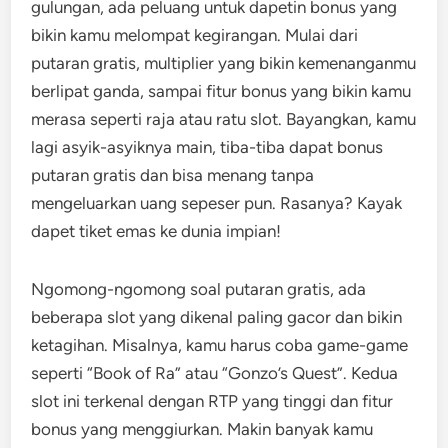
gulungan, ada peluang untuk dapetin bonus yang
bikin kamu melompat kegirangan. Mulai dari
putaran gratis, multiplier yang bikin kemenanganmu
berlipat ganda, sampai fitur bonus yang bikin kamu
merasa seperti raja atau ratu slot. Bayangkan, kamu
lagi asyik-asyiknya main, tiba-tiba dapat bonus
putaran gratis dan bisa menang tanpa
mengeluarkan uang sepeser pun. Rasanya? Kayak
dapet tiket emas ke dunia impian!
Ngomong-ngomong soal putaran gratis, ada
beberapa slot yang dikenal paling gacor dan bikin
ketagihan. Misalnya, kamu harus coba game-game
seperti “Book of Ra” atau “Gonzo’s Quest”. Kedua
slot ini terkenal dengan RTP yang tinggi dan fitur
bonus yang menggiurkan. Makin banyak kamu