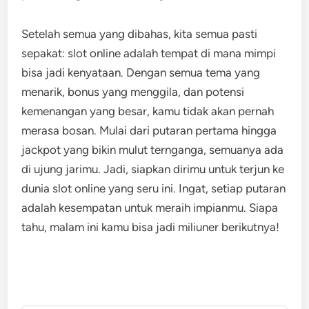
Setelah semua yang dibahas, kita semua pasti
sepakat: slot online adalah tempat di mana mimpi
bisa jadi kenyataan. Dengan semua tema yang
menarik, bonus yang menggila, dan potensi
kemenangan yang besar, kamu tidak akan pernah
merasa bosan. Mulai dari putaran pertama hingga
jackpot yang bikin mulut ternganga, semuanya ada
di ujung jarimu. Jadi, siapkan dirimu untuk terjun ke
dunia slot online yang seru ini. Ingat, setiap putaran
adalah kesempatan untuk meraih impianmu. Siapa
tahu, malam ini kamu bisa jadi miliuner berikutnya!