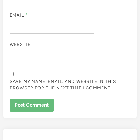
EMAIL
*
WEBSITE
SAVE MY NAME, EMAIL, AND WEBSITE IN THIS
BROWSER FOR THE NEXT TIME I COMMENT.