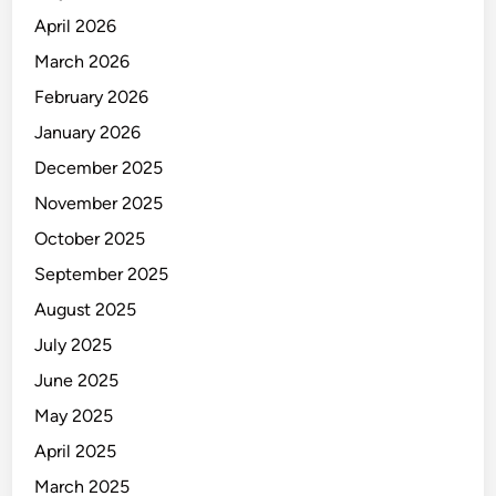
April 2026
March 2026
February 2026
January 2026
December 2025
November 2025
October 2025
September 2025
August 2025
July 2025
June 2025
May 2025
April 2025
March 2025