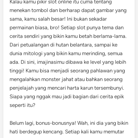
Kalau kamu pikir slot online itu cuma tentang
menekan tombol dan berharap dapat gambar yang
sama, kamu salah besar! Ini bukan sekadar
permainan biasa, bro! Setiap slot punya tema dan
cerita sendiri yang bikin kamu betah berlama-lama.
Dari petualangan di hutan belantara, sampai ke
dunia mitologi yang bikin kamu merinding, semua
ada. Di sini, imajinasimu dibawa ke level yang lebih
tinggi! Kamu bisa menjadi seorang pahlawan yang
mengalahkan monster jahat atau bahkan seorang
penjelajah yang mencari harta karun tersembunyi.
Siapa yang nggak mau jadi bagian dari cerita epik
seperti itu?
Belum lagi, bonus-bonusnya! Wah, ini dia yang bikin
hati berdegup kencang. Setiap kali kamu memutar