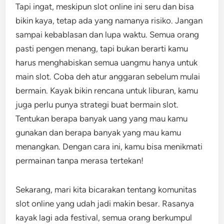
Tapi ingat, meskipun slot online ini seru dan bisa
bikin kaya, tetap ada yang namanya risiko. Jangan
sampai kebablasan dan lupa waktu. Semua orang
pasti pengen menang, tapi bukan berarti kamu
harus menghabiskan semua uangmu hanya untuk
main slot. Coba deh atur anggaran sebelum mulai
bermain. Kayak bikin rencana untuk liburan, kamu
juga perlu punya strategi buat bermain slot.
Tentukan berapa banyak uang yang mau kamu
gunakan dan berapa banyak yang mau kamu
menangkan. Dengan cara ini, kamu bisa menikmati
permainan tanpa merasa tertekan!
Sekarang, mari kita bicarakan tentang komunitas
slot online yang udah jadi makin besar. Rasanya
kayak lagi ada festival, semua orang berkumpul