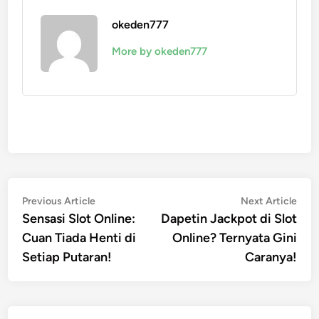
okeden777
More by okeden777
Post
Previous
Nex
Previous Article
Next Article
article:
artic
Sensasi Slot Online:
Dapetin Jackpot di Slot
navigation
Cuan Tiada Henti di
Online? Ternyata Gini
Setiap Putaran!
Caranya!