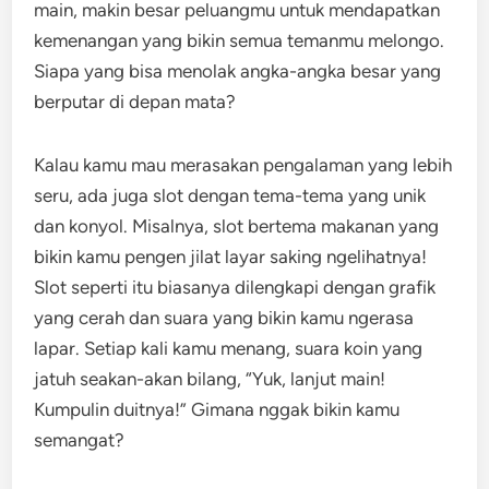
main, makin besar peluangmu untuk mendapatkan
kemenangan yang bikin semua temanmu melongo.
Siapa yang bisa menolak angka-angka besar yang
berputar di depan mata?
Kalau kamu mau merasakan pengalaman yang lebih
seru, ada juga slot dengan tema-tema yang unik
dan konyol. Misalnya, slot bertema makanan yang
bikin kamu pengen jilat layar saking ngelihatnya!
Slot seperti itu biasanya dilengkapi dengan grafik
yang cerah dan suara yang bikin kamu ngerasa
lapar. Setiap kali kamu menang, suara koin yang
jatuh seakan-akan bilang, “Yuk, lanjut main!
Kumpulin duitnya!” Gimana nggak bikin kamu
semangat?