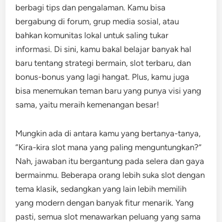
berbagi tips dan pengalaman. Kamu bisa
bergabung di forum, grup media sosial, atau
bahkan komunitas lokal untuk saling tukar
informasi. Di sini, kamu bakal belajar banyak hal
baru tentang strategi bermain, slot terbaru, dan
bonus-bonus yang lagi hangat. Plus, kamu juga
bisa menemukan teman baru yang punya visi yang
sama, yaitu meraih kemenangan besar!
Mungkin ada di antara kamu yang bertanya-tanya,
“Kira-kira slot mana yang paling menguntungkan?”
Nah, jawaban itu bergantung pada selera dan gaya
bermainmu. Beberapa orang lebih suka slot dengan
tema klasik, sedangkan yang lain lebih memilih
yang modern dengan banyak fitur menarik. Yang
pasti, semua slot menawarkan peluang yang sama