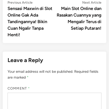
Post
Previous
Nex
Previous Article
Next Article
article:
artic
Sensasi Maxwin di Slot
Main Slot Online dan
navigation
Online Gak Ada
Rasakan Cuannya yang
Tandingannya! Bikin
Mengalir Terus di
Cuan Ngalir Tanpa
Setiap Putaran!
Henti!
Leave a Reply
Your email address will not be published.
Required fields
are marked
*
COMMENT
*