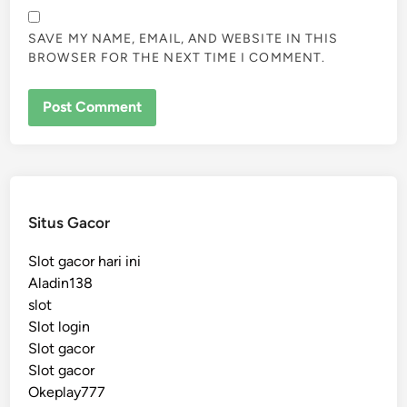
SAVE MY NAME, EMAIL, AND WEBSITE IN THIS
BROWSER FOR THE NEXT TIME I COMMENT.
Situs Gacor
Slot gacor hari ini
Aladin138
slot
Slot login
Slot gacor
Slot gacor
Okeplay777