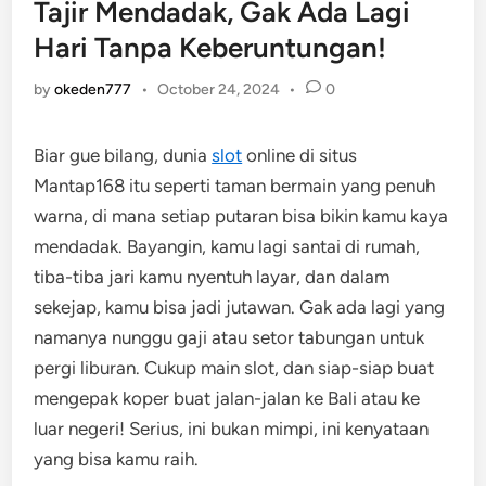
Tajir Mendadak, Gak Ada Lagi
Hari Tanpa Keberuntungan!
by
okeden777
•
October 24, 2024
•
0
Biar gue bilang, dunia
slot
online di situs
Mantap168 itu seperti taman bermain yang penuh
warna, di mana setiap putaran bisa bikin kamu kaya
mendadak. Bayangin, kamu lagi santai di rumah,
tiba-tiba jari kamu nyentuh layar, dan dalam
sekejap, kamu bisa jadi jutawan. Gak ada lagi yang
namanya nunggu gaji atau setor tabungan untuk
pergi liburan. Cukup main slot, dan siap-siap buat
mengepak koper buat jalan-jalan ke Bali atau ke
luar negeri! Serius, ini bukan mimpi, ini kenyataan
yang bisa kamu raih.