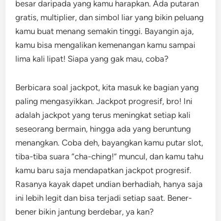
besar daripada yang kamu harapkan. Ada putaran
gratis, multiplier, dan simbol liar yang bikin peluang
kamu buat menang semakin tinggi. Bayangin aja,
kamu bisa mengalikan kemenangan kamu sampai
lima kali lipat! Siapa yang gak mau, coba?
Berbicara soal jackpot, kita masuk ke bagian yang
paling mengasyikkan. Jackpot progresif, bro! Ini
adalah jackpot yang terus meningkat setiap kali
seseorang bermain, hingga ada yang beruntung
menangkan. Coba deh, bayangkan kamu putar slot,
tiba-tiba suara “cha-ching!” muncul, dan kamu tahu
kamu baru saja mendapatkan jackpot progresif.
Rasanya kayak dapet undian berhadiah, hanya saja
ini lebih legit dan bisa terjadi setiap saat. Bener-
bener bikin jantung berdebar, ya kan?