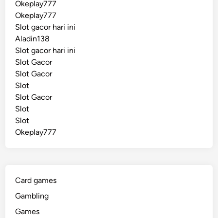
Okeplay777
Okeplay777
Slot gacor hari ini
Aladin138
Slot gacor hari ini
Slot Gacor
Slot Gacor
Slot
Slot Gacor
Slot
Slot
Okeplay777
Card games
Gambling
Games