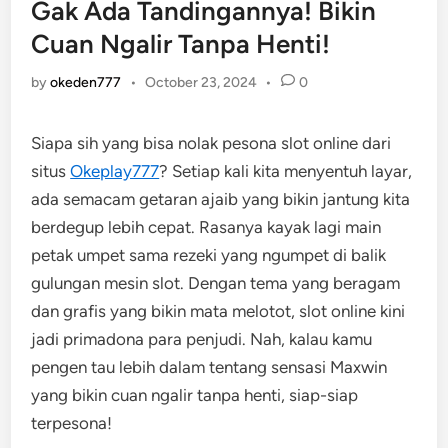
Gak Ada Tandingannya! Bikin
Cuan Ngalir Tanpa Henti!
by
okeden777
•
October 23, 2024
•
0
Siapa sih yang bisa nolak pesona slot online dari
situs
Okeplay777
? Setiap kali kita menyentuh layar,
ada semacam getaran ajaib yang bikin jantung kita
berdegup lebih cepat. Rasanya kayak lagi main
petak umpet sama rezeki yang ngumpet di balik
gulungan mesin slot. Dengan tema yang beragam
dan grafis yang bikin mata melotot, slot online kini
jadi primadona para penjudi. Nah, kalau kamu
pengen tau lebih dalam tentang sensasi Maxwin
yang bikin cuan ngalir tanpa henti, siap-siap
terpesona!