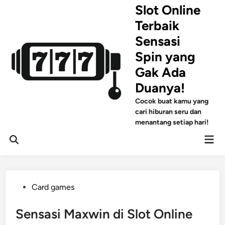
Skip
Slot Online
to
Terbaik
content
Sensasi
Spin yang
Gak Ada
Duanya!
Cocok buat kamu yang
cari hiburan seru dan
menantang setiap hari!
Mai
Men
Posted
Card games
in
Sensasi Maxwin di Slot Online