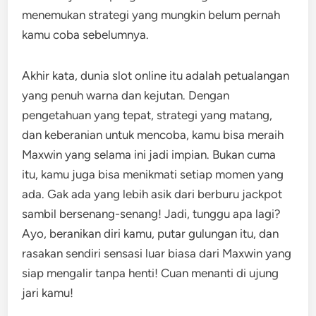
menemukan strategi yang mungkin belum pernah
kamu coba sebelumnya.
Akhir kata, dunia slot online itu adalah petualangan
yang penuh warna dan kejutan. Dengan
pengetahuan yang tepat, strategi yang matang,
dan keberanian untuk mencoba, kamu bisa meraih
Maxwin yang selama ini jadi impian. Bukan cuma
itu, kamu juga bisa menikmati setiap momen yang
ada. Gak ada yang lebih asik dari berburu jackpot
sambil bersenang-senang! Jadi, tunggu apa lagi?
Ayo, beranikan diri kamu, putar gulungan itu, dan
rasakan sendiri sensasi luar biasa dari Maxwin yang
siap mengalir tanpa henti! Cuan menanti di ujung
jari kamu!