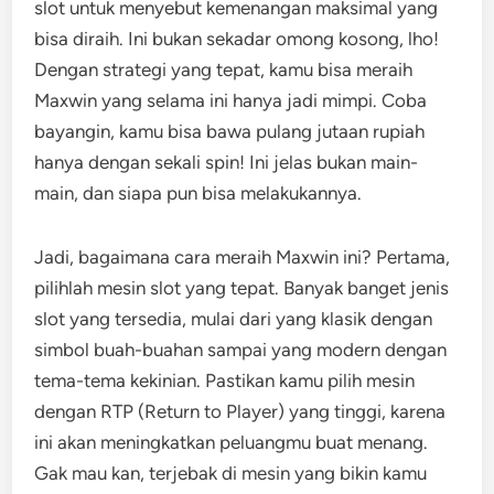
slot untuk menyebut kemenangan maksimal yang
bisa diraih. Ini bukan sekadar omong kosong, lho!
Dengan strategi yang tepat, kamu bisa meraih
Maxwin yang selama ini hanya jadi mimpi. Coba
bayangin, kamu bisa bawa pulang jutaan rupiah
hanya dengan sekali spin! Ini jelas bukan main-
main, dan siapa pun bisa melakukannya.
Jadi, bagaimana cara meraih Maxwin ini? Pertama,
pilihlah mesin slot yang tepat. Banyak banget jenis
slot yang tersedia, mulai dari yang klasik dengan
simbol buah-buahan sampai yang modern dengan
tema-tema kekinian. Pastikan kamu pilih mesin
dengan RTP (Return to Player) yang tinggi, karena
ini akan meningkatkan peluangmu buat menang.
Gak mau kan, terjebak di mesin yang bikin kamu