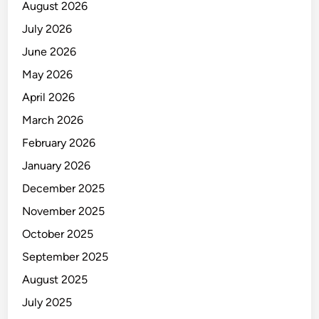
August 2026
July 2026
June 2026
May 2026
April 2026
March 2026
February 2026
January 2026
December 2025
November 2025
October 2025
September 2025
August 2025
July 2025