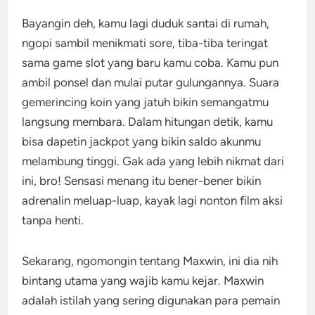
Bayangin deh, kamu lagi duduk santai di rumah,
ngopi sambil menikmati sore, tiba-tiba teringat
sama game slot yang baru kamu coba. Kamu pun
ambil ponsel dan mulai putar gulungannya. Suara
gemerincing koin yang jatuh bikin semangatmu
langsung membara. Dalam hitungan detik, kamu
bisa dapetin jackpot yang bikin saldo akunmu
melambung tinggi. Gak ada yang lebih nikmat dari
ini, bro! Sensasi menang itu bener-bener bikin
adrenalin meluap-luap, kayak lagi nonton film aksi
tanpa henti.
Sekarang, ngomongin tentang Maxwin, ini dia nih
bintang utama yang wajib kamu kejar. Maxwin
adalah istilah yang sering digunakan para pemain