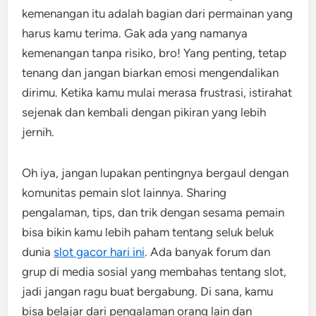
kemenangan itu adalah bagian dari permainan yang
harus kamu terima. Gak ada yang namanya
kemenangan tanpa risiko, bro! Yang penting, tetap
tenang dan jangan biarkan emosi mengendalikan
dirimu. Ketika kamu mulai merasa frustrasi, istirahat
sejenak dan kembali dengan pikiran yang lebih
jernih.
Oh iya, jangan lupakan pentingnya bergaul dengan
komunitas pemain slot lainnya. Sharing
pengalaman, tips, dan trik dengan sesama pemain
bisa bikin kamu lebih paham tentang seluk beluk
dunia
slot gacor hari ini
. Ada banyak forum dan
grup di media sosial yang membahas tentang slot,
jadi jangan ragu buat bergabung. Di sana, kamu
bisa belajar dari pengalaman orang lain dan