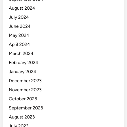
August 2024
July 2024
June 2024
May 2024
April 2024
March 2024
February 2024
January 2024
December 2023
November 2023
October 2023
September 2023
August 2023
July 2023