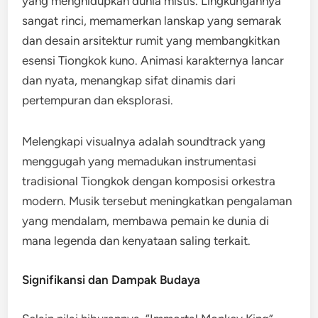
yang menghidupkan dunia mistis. Lingkungannya
sangat rinci, memamerkan lanskap yang semarak
dan desain arsitektur rumit yang membangkitkan
esensi Tiongkok kuno. Animasi karakternya lancar
dan nyata, menangkap sifat dinamis dari
pertempuran dan eksplorasi.
Melengkapi visualnya adalah soundtrack yang
menggugah yang memadukan instrumentasi
tradisional Tiongkok dengan komposisi orkestra
modern. Musik tersebut meningkatkan pengalaman
yang mendalam, membawa pemain ke dunia di
mana legenda dan kenyataan saling terkait.
Signifikansi dan Dampak Budaya