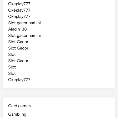
Okeplay777
Okeplay777
Okeplay777
Slot gacor hari ini
Aladin138
Slot gacor hari ini
Slot Gacor
Slot Gacor
Slot
Slot Gacor
Slot
Slot
Okeplay777
Card games
Gambling