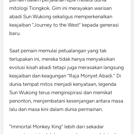
mitologi Tiongkok. Gim ini merayakan warisan
abadi Sun Wukong sekaligus memperkenalkan
keajaiban “Journey to the West” kepada generasi
baru.
Saat pemain memulai petualangan yang tak
terlupakan ini, mereka tidak hanya menyaksikan
evolusi kisah abadi tetapi juga merasakan langsung
keajaiban dan keagungan “Raja Monyet Abadi.” Di
dunia tempat mitos menjadi kenyataan, legenda
Sun Wukong terus menginspirasi dan memikat
penonton, menjembatani kesenjangan antara masa
lalu dan masa kini dalam dunia permainan.
“Immortal Monkey King” lebih dari sekadar