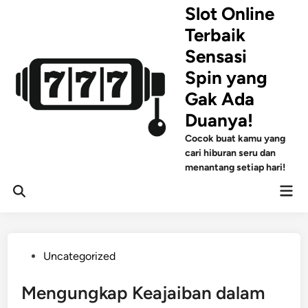
Skip
Slot Online
to
Terbaik
content
Sensasi
Spin yang
Gak Ada
Duanya!
Cocok buat kamu yang
cari hiburan seru dan
menantang setiap hari!
Mai
Men
Posted
Uncategorized
in
Mengungkap Keajaiban dalam