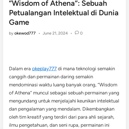
“Wisdom of Athena”: Sebuah
Petualangan Intelektual di Dunia
Game
by
okewod777
•
June 21, 2024
•
0
Dalam era
okeplay777
di mana teknologi semakin
canggih dan permainan daring semakin
mendominasi waktu luang banyak orang, “Wisdom
of Athena” muncul sebagai sebuah permainan yang
mengundang untuk menjelajahi keunikan intelektual
dan pengalaman yang mendalam. Dikembangkan
oleh tim kreatif yang terdiri dari para ahli sejarah,
ilmu pengetahuan, dan seni rupa, permainan ini