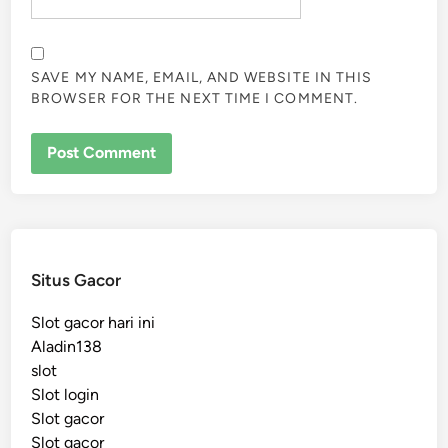
SAVE MY NAME, EMAIL, AND WEBSITE IN THIS
BROWSER FOR THE NEXT TIME I COMMENT.
Situs Gacor
Slot gacor hari ini
Aladin138
slot
Slot login
Slot gacor
Slot gacor