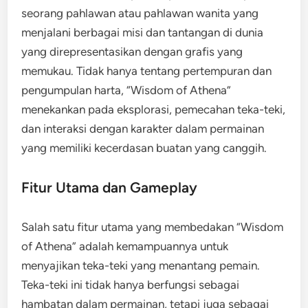
seorang pahlawan atau pahlawan wanita yang
menjalani berbagai misi dan tantangan di dunia
yang direpresentasikan dengan grafis yang
memukau. Tidak hanya tentang pertempuran dan
pengumpulan harta, “Wisdom of Athena”
menekankan pada eksplorasi, pemecahan teka-teki,
dan interaksi dengan karakter dalam permainan
yang memiliki kecerdasan buatan yang canggih.
Fitur Utama dan Gameplay
Salah satu fitur utama yang membedakan “Wisdom
of Athena” adalah kemampuannya untuk
menyajikan teka-teki yang menantang pemain.
Teka-teki ini tidak hanya berfungsi sebagai
hambatan dalam permainan, tetapi juga sebagai