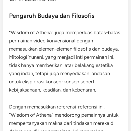
Pengaruh Budaya dan Filosofis
“Wisdom of Athena” juga memperluas batas-batas
permainan video konvensional dengan
memasukkan elemen-elemen filosofis dan budaya.
Mitologi Yunani, yang menjadi inti permainan ini,
tidak hanya memberikan latar belakang estetika
yang indah, tetapi juga menyediakan landasan
untuk eksplorasi konsep-konsep seperti
kebijaksanaan, keadilan, dan kebenaran.
Dengan memasukkan referensi-referensi ini,
“Wisdom of Athena” mendorong pemainnya untuk
mempertanyakan makna dari tindakan mereka di