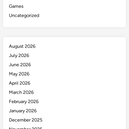
Games
Uncategorized
August 2026
July 2026
June 2026
May 2026
April 2026
March 2026
February 2026
January 2026
December 2025