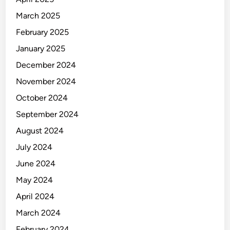
March 2025
February 2025
January 2025
December 2024
November 2024
October 2024
September 2024
August 2024
July 2024
June 2024
May 2024
April 2024
March 2024
February 2024