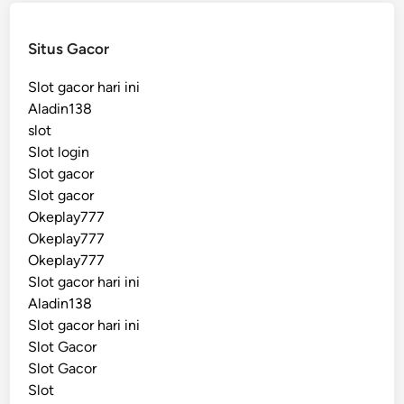
Situs Gacor
Slot gacor hari ini
Aladin138
slot
Slot login
Slot gacor
Slot gacor
Okeplay777
Okeplay777
Okeplay777
Slot gacor hari ini
Aladin138
Slot gacor hari ini
Slot Gacor
Slot Gacor
Slot