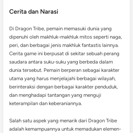
Cerita dan Narasi
Di Dragon Tribe, pemain memasuki dunia yang
dipenuhi oleh makhluk-makhluk mitos seperti naga,
peri, dan berbagai jenis makhluk fantastis lainnya.
Cerita game ini berpusat di sekitar sebuah perang
saudara antara suku-suku yang berbeda dalam
dunia tersebut. Pemain berperan sebagai karakter
utama yang harus menjelajahi berbagai wilayah,
berinteraksi dengan berbagai karakter penduduk,
dan menghadapi tantangan yang menguji
keterampilan dan keberaniannya.
Salah satu aspek yang menarik dari Dragon Tribe
adalah kemampuannya untuk memadukan elemen-