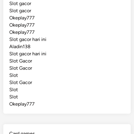
Slot gacor
Slot gacor
Okeplay777
Okeplay777
Okeplay777
Slot gacor hari ini
Aladin138
Slot gacor hari ini
Slot Gacor
Slot Gacor
Slot
Slot Gacor
Slot
Slot
Okeplay777
Card games