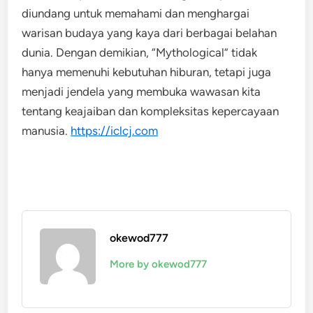
diundang untuk memahami dan menghargai
warisan budaya yang kaya dari berbagai belahan
dunia. Dengan demikian, “Mythological” tidak
hanya memenuhi kebutuhan hiburan, tetapi juga
menjadi jendela yang membuka wawasan kita
tentang keajaiban dan kompleksitas kepercayaan
manusia.
https://iclcj.com
okewod777
More by okewod777