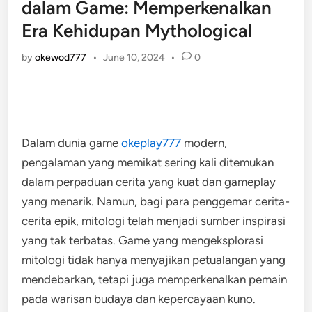
dalam Game: Memperkenalkan
Era Kehidupan Mythological
by
okewod777
•
June 10, 2024
•
0
Dalam dunia game
okeplay777
modern,
pengalaman yang memikat sering kali ditemukan
dalam perpaduan cerita yang kuat dan gameplay
yang menarik. Namun, bagi para penggemar cerita-
cerita epik, mitologi telah menjadi sumber inspirasi
yang tak terbatas. Game yang mengeksplorasi
mitologi tidak hanya menyajikan petualangan yang
mendebarkan, tetapi juga memperkenalkan pemain
pada warisan budaya dan kepercayaan kuno.