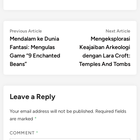
Post
Previous
Nex
Previous Article
Next Article
article:
artic
Mendalam ke Dunia
Mengeksplorasi
navigation
Fantasi: Mengulas
Keajaiban Arkeologi
Game “9 Enchanted
dengan Lara Croft:
Beans”
Temples And Tombs
Leave a Reply
Your email address will not be published.
Required fields
are marked
*
COMMENT
*