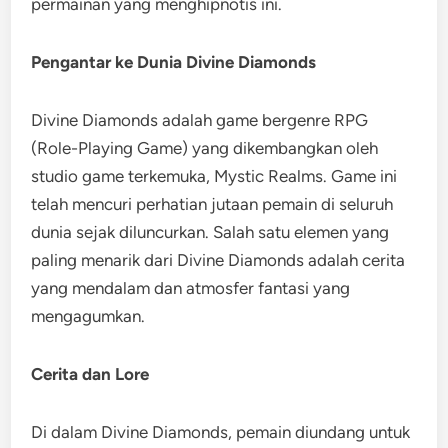
permainan yang menghipnotis ini.
Pengantar ke Dunia Divine Diamonds
Divine Diamonds adalah game bergenre RPG
(Role-Playing Game) yang dikembangkan oleh
studio game terkemuka, Mystic Realms. Game ini
telah mencuri perhatian jutaan pemain di seluruh
dunia sejak diluncurkan. Salah satu elemen yang
paling menarik dari Divine Diamonds adalah cerita
yang mendalam dan atmosfer fantasi yang
mengagumkan.
Cerita dan Lore
Di dalam Divine Diamonds, pemain diundang untuk