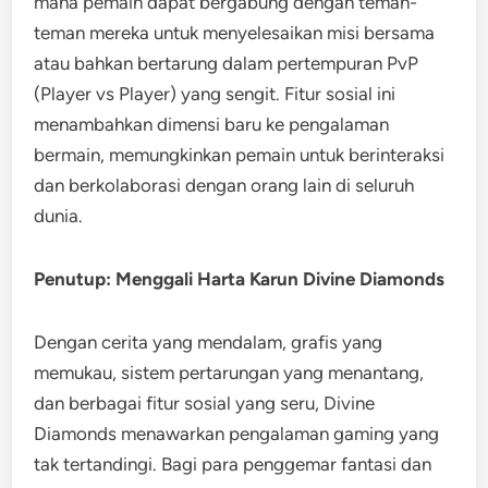
mana pemain dapat bergabung dengan teman-
teman mereka untuk menyelesaikan misi bersama
atau bahkan bertarung dalam pertempuran PvP
(Player vs Player) yang sengit. Fitur sosial ini
menambahkan dimensi baru ke pengalaman
bermain, memungkinkan pemain untuk berinteraksi
dan berkolaborasi dengan orang lain di seluruh
dunia.
Penutup: Menggali Harta Karun Divine Diamonds
Dengan cerita yang mendalam, grafis yang
memukau, sistem pertarungan yang menantang,
dan berbagai fitur sosial yang seru, Divine
Diamonds menawarkan pengalaman gaming yang
tak tertandingi. Bagi para penggemar fantasi dan