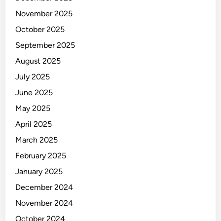
November 2025
October 2025
September 2025
August 2025
July 2025
June 2025
May 2025
April 2025
March 2025
February 2025
January 2025
December 2024
November 2024
October 2024