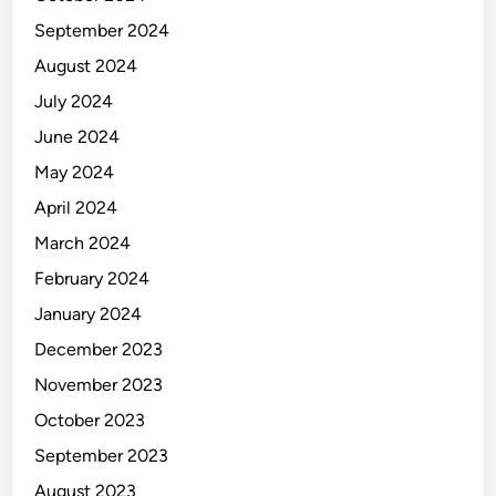
September 2024
August 2024
July 2024
June 2024
May 2024
April 2024
March 2024
February 2024
January 2024
December 2023
November 2023
October 2023
September 2023
August 2023