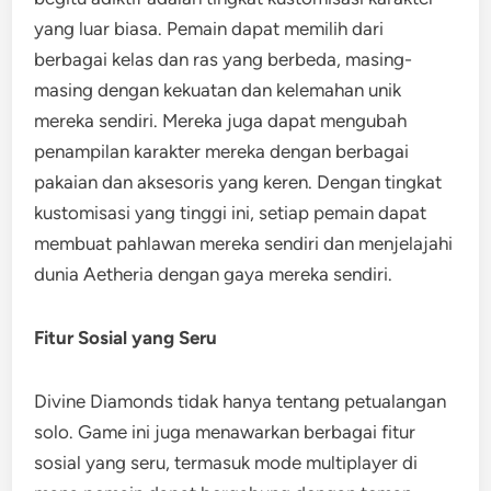
yang luar biasa. Pemain dapat memilih dari
berbagai kelas dan ras yang berbeda, masing-
masing dengan kekuatan dan kelemahan unik
mereka sendiri. Mereka juga dapat mengubah
penampilan karakter mereka dengan berbagai
pakaian dan aksesoris yang keren. Dengan tingkat
kustomisasi yang tinggi ini, setiap pemain dapat
membuat pahlawan mereka sendiri dan menjelajahi
dunia Aetheria dengan gaya mereka sendiri.
Fitur Sosial yang Seru
Divine Diamonds tidak hanya tentang petualangan
solo. Game ini juga menawarkan berbagai fitur
sosial yang seru, termasuk mode multiplayer di