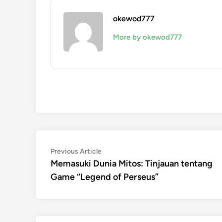
okewod777
More by okewod777
Post
Previous
Previous Article
article:
Memasuki Dunia Mitos: Tinjauan tentang
navigation
Game “Legend of Perseus”