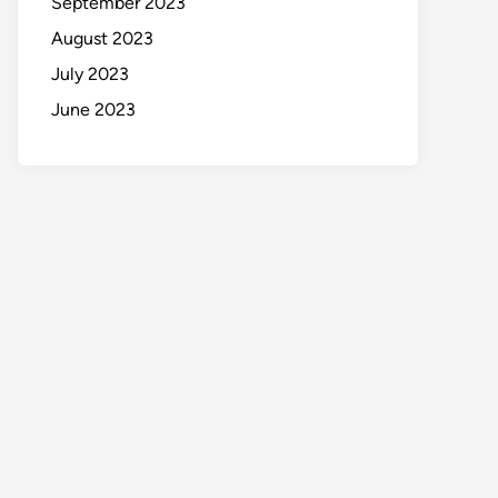
September 2023
August 2023
July 2023
June 2023