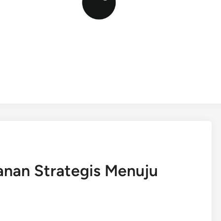
lanan Strategis Menuju