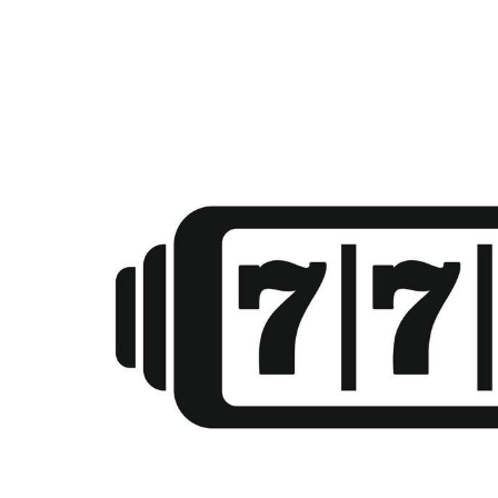
Skip
to
content