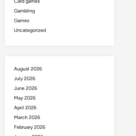
Card games
Gambling
Games
Uncategorized
August 2026
July 2026
June 2026
May 2026
April 2026
March 2026
February 2026