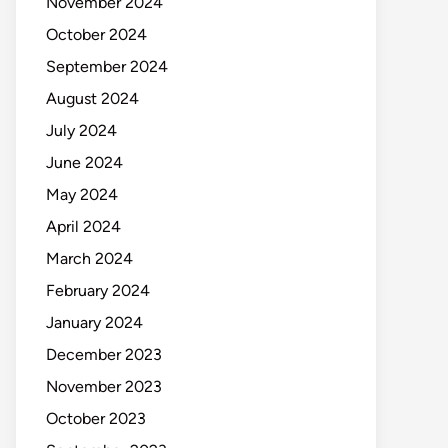
November 2024
October 2024
September 2024
August 2024
July 2024
June 2024
May 2024
April 2024
March 2024
February 2024
January 2024
December 2023
November 2023
October 2023