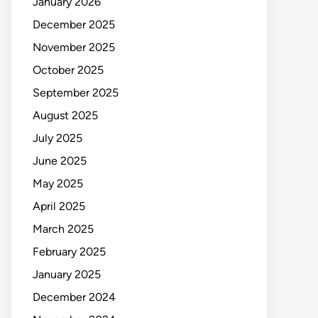
January 2026
December 2025
November 2025
October 2025
September 2025
August 2025
July 2025
June 2025
May 2025
April 2025
March 2025
February 2025
January 2025
December 2024