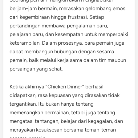
berjam-jam bermain, merasakan gelombang emosi
dari kegembiraan hingga frustrasi. Setiap
pertandingan membawa pengalaman baru,
pelajaran baru, dan kesempatan untuk memperbaiki
keterampilan. Dalam prosesnya, para pemain juga
dapat membangun hubungan dengan sesama
pemain, baik melalui kerja sama dalam tim maupun
persaingan yang sehat.
Ketika akhirnya “Chicken Dinner” berhasil
didapatkan, rasa kepuasan yang dirasakan tidak
tergantikan. Itu bukan hanya tentang
memenangkan permainan, tetapi juga tentang
mengatasi tantangan, belajar dari kegagalan, dan
merayakan kesuksesan bersama teman-teman