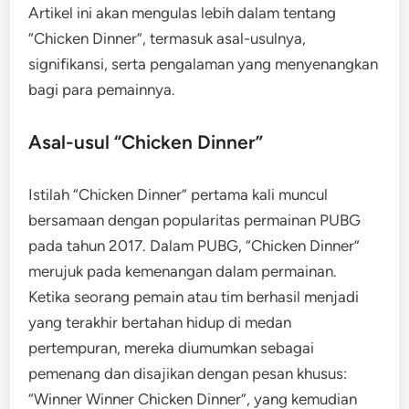
Artikel ini akan mengulas lebih dalam tentang
“Chicken Dinner”, termasuk asal-usulnya,
signifikansi, serta pengalaman yang menyenangkan
bagi para pemainnya.
Asal-usul “Chicken Dinner”
Istilah “Chicken Dinner” pertama kali muncul
bersamaan dengan popularitas permainan PUBG
pada tahun 2017. Dalam PUBG, “Chicken Dinner”
merujuk pada kemenangan dalam permainan.
Ketika seorang pemain atau tim berhasil menjadi
yang terakhir bertahan hidup di medan
pertempuran, mereka diumumkan sebagai
pemenang dan disajikan dengan pesan khusus:
“Winner Winner Chicken Dinner”, yang kemudian