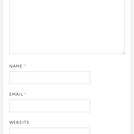
NAME
*
EMAIL
*
WEBSITE