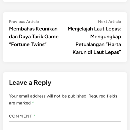
Post
Previous
Nex
Previous Article
Next Article
article:
artic
Membahas Keunikan
Menjelajah Laut Lepas:
navigation
dan Daya Tarik Game
Mengungkap
“Fortune Twins”
Petualangan “Harta
Karun di Laut Lepas”
Leave a Reply
Your email address will not be published.
Required fields
are marked
*
COMMENT
*