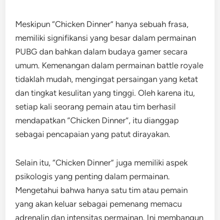
Meskipun “Chicken Dinner” hanya sebuah frasa,
memiliki signifikansi yang besar dalam permainan
PUBG dan bahkan dalam budaya gamer secara
umum. Kemenangan dalam permainan battle royale
tidaklah mudah, mengingat persaingan yang ketat
dan tingkat kesulitan yang tinggi. Oleh karena itu,
setiap kali seorang pemain atau tim berhasil
mendapatkan “Chicken Dinner”, itu dianggap
sebagai pencapaian yang patut dirayakan.
Selain itu, “Chicken Dinner” juga memiliki aspek
psikologis yang penting dalam permainan.
Mengetahui bahwa hanya satu tim atau pemain
yang akan keluar sebagai pemenang memacu
adrenalin dan intensitas permainan. Ini membangun