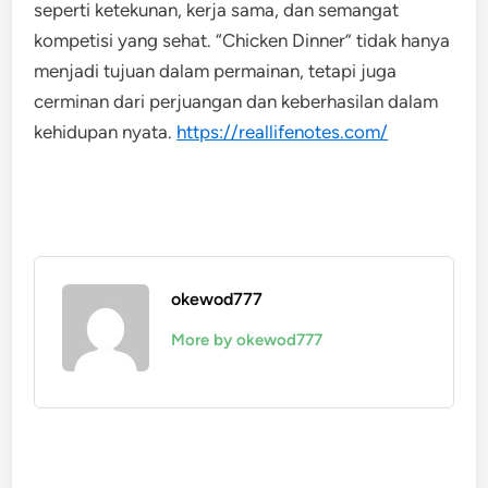
seperti ketekunan, kerja sama, dan semangat
kompetisi yang sehat. “Chicken Dinner” tidak hanya
menjadi tujuan dalam permainan, tetapi juga
cerminan dari perjuangan dan keberhasilan dalam
kehidupan nyata.
https://reallifenotes.com/
okewod777
More by okewod777