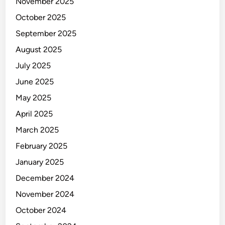
November 2025
October 2025
September 2025
August 2025
July 2025
June 2025
May 2025
April 2025
March 2025
February 2025
January 2025
December 2024
November 2024
October 2024