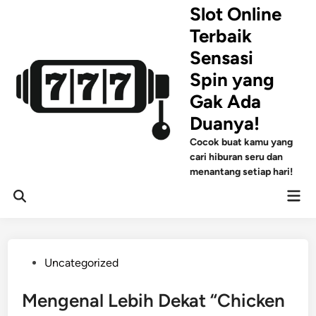
Skip
Slot Online
to
Terbaik
content
Sensasi
Spin yang
Gak Ada
Duanya!
Cocok buat kamu yang
cari hiburan seru dan
menantang setiap hari!
Mai
Men
Posted
Uncategorized
in
Mengenal Lebih Dekat “Chicken