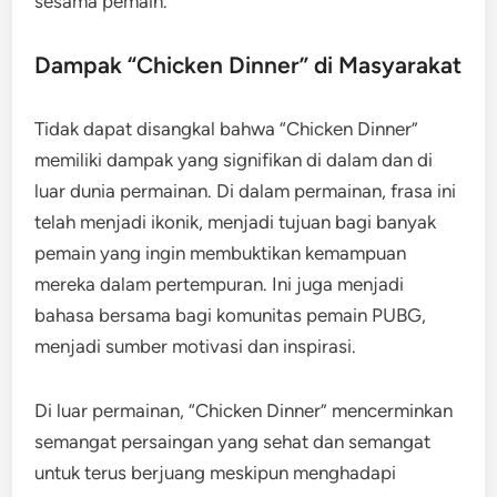
sesama pemain.
Dampak “Chicken Dinner” di Masyarakat
Tidak dapat disangkal bahwa “Chicken Dinner”
memiliki dampak yang signifikan di dalam dan di
luar dunia permainan. Di dalam permainan, frasa ini
telah menjadi ikonik, menjadi tujuan bagi banyak
pemain yang ingin membuktikan kemampuan
mereka dalam pertempuran. Ini juga menjadi
bahasa bersama bagi komunitas pemain PUBG,
menjadi sumber motivasi dan inspirasi.
Di luar permainan, “Chicken Dinner” mencerminkan
semangat persaingan yang sehat dan semangat
untuk terus berjuang meskipun menghadapi