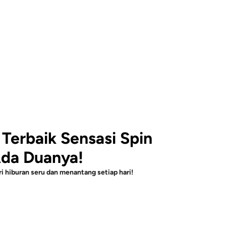
 Terbaik Sensasi Spin
da Duanya!
 hiburan seru dan menantang setiap hari!