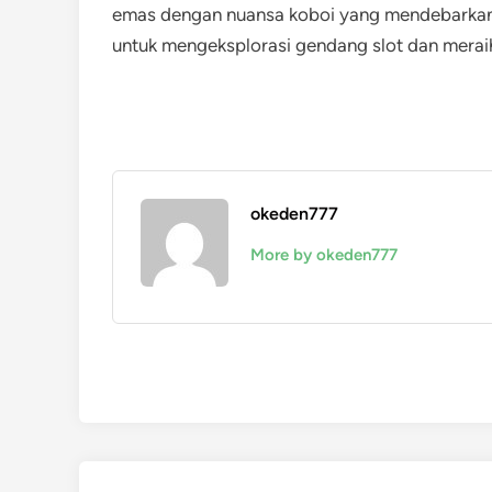
emas dengan nuansa koboi yang mendebarkan
untuk mengeksplorasi gendang slot dan meraih 
okeden777
More by okeden777