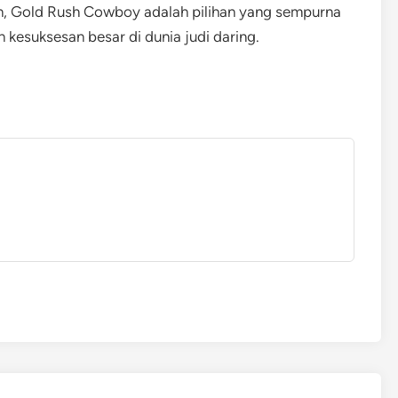
, Gold Rush Cowboy adalah pilihan yang sempurna
kesuksesan besar di dunia judi daring.