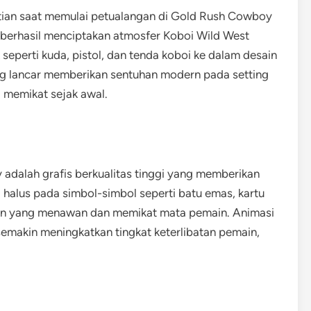
tian saat memulai petualangan di Gold Rush Cowboy
erhasil menciptakan atmosfer Koboi Wild West
seperti kuda, pistol, dan tenda koboi ke dalam desain
ng lancar memberikan sentuhan modern pada setting
 memikat sejak awal.
adalah grafis berkualitas tinggi yang memberikan
 halus pada simbol-simbol seperti batu emas, kartu
lan yang menawan dan memikat mata pemain. Animasi
emakin meningkatkan tingkat keterlibatan pemain,