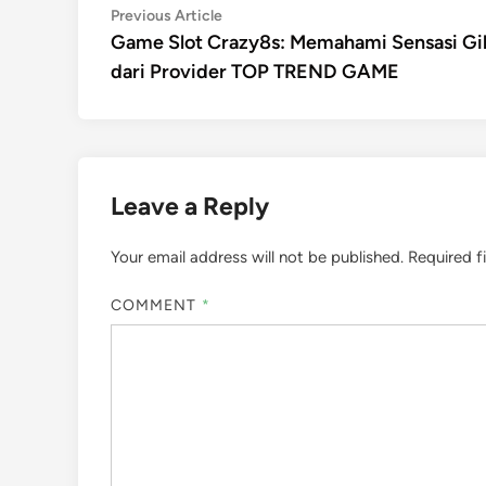
Post
Previous
Previous Article
article:
Game Slot Crazy8s: Memahami Sensasi Gi
navigation
dari Provider TOP TREND GAME
Leave a Reply
Your email address will not be published.
Required f
COMMENT
*