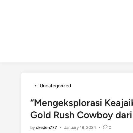
Posted
Uncategorized
in
“Mengeksplorasi Keajai
Gold Rush Cowboy dar
by
okeden777
•
January 18, 2024
•
0