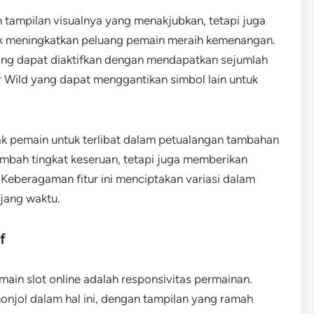
tampilan visualnya yang menakjubkan, tetapi juga
k meningkatkan peluang pemain meraih kemenangan.
 yang dapat diaktifkan dengan mendapatkan sejumlah
tur Wild yang dapat menggantikan simbol lain untuk
k pemain untuk terlibat dalam petualangan tambahan
ambah tingkat keseruan, tetapi juga memberikan
Keberagaman fitur ini menciptakan variasi dalam
jang waktu.
f
ain slot online adalah responsivitas permainan.
ol dalam hal ini, dengan tampilan yang ramah