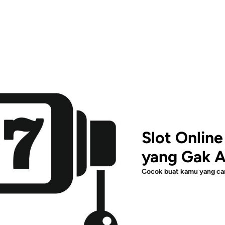
Slot Online
yang Gak A
Cocok buat kamu yang cari