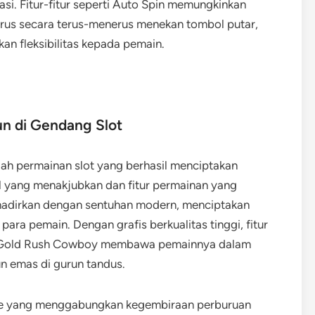
i. Fitur-fitur seperti Auto Spin memungkinkan
rus secara terus-menerus menekan tombol putar,
n fleksibilitas kepada pemain.
n di Gendang Slot
 permainan slot yang berhasil menciptakan
l yang menakjubkan dan fitur permainan yang
ihadirkan dengan sentuhan modern, menciptakan
ara pemain. Dengan grafis berkualitas tinggi, fitur
f, Gold Rush Cowboy membawa pemainnya dalam
n emas di gurun tandus.
line yang menggabungkan kegembiraan perburuan