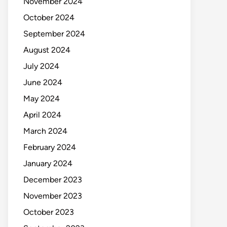
November 2024
October 2024
September 2024
August 2024
July 2024
June 2024
May 2024
April 2024
March 2024
February 2024
January 2024
December 2023
November 2023
October 2023