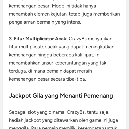
kemenangan besar. Mode ini tidak hanya
menambah elemen kejutan, tetapi juga memberikan
pengalaman bermain yang intens.
3. Fitur Multiplicator Acak:
Crazy8s menyajikan
fitur multiplicator acak yang dapat meningkatkan
kemenangan hingga beberapa kali lipat. Ini
menambahkan unsur keberuntungan yang tak
terduga, di mana pemain dapat meraih
kemenangan besar secara tiba-tiba.
Jackpot Gila yang Menanti Pemenang
Sebagai slot yang dinamai Crazy8s, tentu saja,
hadiah jackpot yang ditawarkan oleh game ini juga
menggila. Para pemain memiliki kesempatan untuk