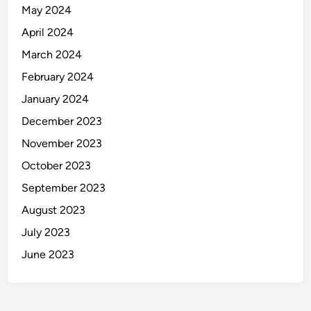
May 2024
April 2024
March 2024
February 2024
January 2024
December 2023
November 2023
October 2023
September 2023
August 2023
July 2023
June 2023