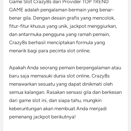
Game Slot Crazy8s dari Provider TOP TREND
GAME adalah pengalaman bermain yang benar-
benar gila. Dengan desain grafis yang mencolok,
fitur-fitur khusus yang unik, jackpot menggiurkan,
dan antarmuka pengguna yang ramah pemain,
Crazy8s berhasil menciptakan formula yang
menarik bagi para pecinta slot online.
Apakah Anda seorang pemain berpengalaman atau
baru saja memasuki dunia slot online, Crazy8s
menawarkan sesuatu yang dapat dinikmati oleh
semua kalangan. Rasakan sensasi gila dan berkesan
dari game slot ini, dan siapa tahu, mungkin
keberuntungan akan membuat Anda menjadi
pemenang jackpot berikutnya!