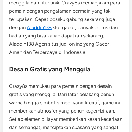
menggila dan fitur unik, Crazy8s memanjakan para
pemain dengan pengalaman bermain yang tak
terlupakan. Cepat bossku gabung sekarang juga
dengan
Aladdin138
slot gacor, banyak bonus dan
hadiah yang bisa kalian dapatkan sekarang.
Aladdin138 Agen situs judi online yang Gacor,
Aman dan Terpercaya di Indonesia.
Desain Grafis yang Menggila
Crazy8s memukau para pemain dengan desain
grafis yang menggila. Dari latar belakang penuh
warna hingga simbol-simbol yang kreatif, game ini
memberikan atmosfer yang penuh kegembiraan.
Setiap elemen di layar memberikan kesan keceriaan
dan semangat, menciptakan suasana yang sangat