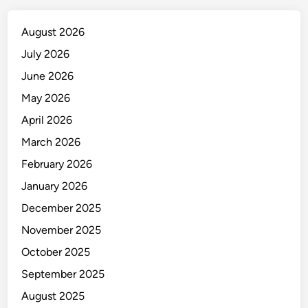
August 2026
July 2026
June 2026
May 2026
April 2026
March 2026
February 2026
January 2026
December 2025
November 2025
October 2025
September 2025
August 2025