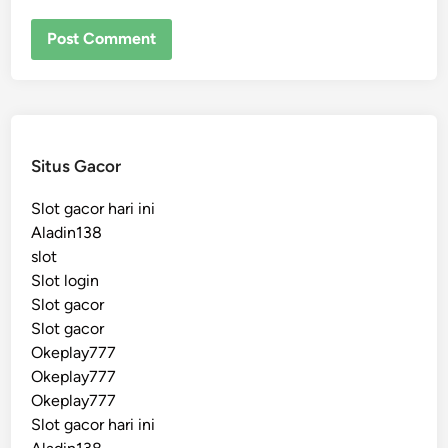
Situs Gacor
Slot gacor hari ini
Aladin138
slot
Slot login
Slot gacor
Slot gacor
Okeplay777
Okeplay777
Okeplay777
Slot gacor hari ini