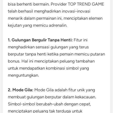
bisa berhenti bermain. Provider TOP TREND GAME
telah berhasil menghadirkan inovasi-inovasi
menarik dalam permainan ini, menciptakan elemen
kejutan yang memicu adrenalin.
1. Gulungan Bergulir Tanpa Henti:
Fitur ini
menghadirkan sensasi gulungan yang terus
berputar tanpa henti ketika pemain memicu putaran
bonus. Hal ini menciptakan peluang tambahan
untuk mendapatkan kombinasi simbol yang
menguntungkan.
2. Mode Gila:
Mode Gila adalah fitur unik yang
membuat gulungan berputar dalam kekacauan.
Simbol-simbol berubah-ubah dengan cepat,
menciptakan peluang tak terduga untuk