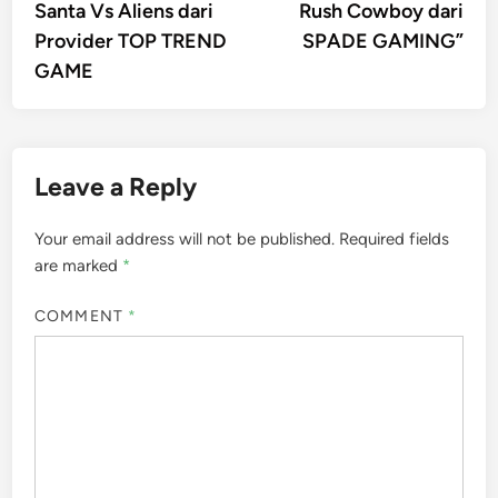
Santa Vs Aliens dari
Rush Cowboy dari
Provider TOP TREND
SPADE GAMING”
GAME
Leave a Reply
Your email address will not be published.
Required fields
are marked
*
COMMENT
*