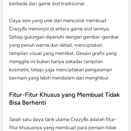
berbeda dari game slot tradisional.
Gaya seni yang unik dan mencolok membuat
Crazy8s menonjol di antara game slot lainnya.
Setiap gulungan dipenuhi dengan gambar-gambar
yang penuh warna dan detail, menciptakan
tampilan visual yang memikat. Desain grafis yang
menggila ini bukan hanya sekadar tampilan
kosmetik, tetapi juga menciptakan pengalaman
bermain yang lebih mendalam dan menghibur.
Fitur-Fitur Khusus yang Membuat Tidak
Bisa Berhenti
Salah satu daya tarik utama Crazy8s adalah fitur-
fitur khususnya yang membuat para pemain tidak