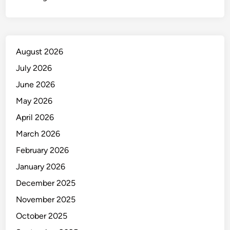
August 2026
July 2026
June 2026
May 2026
April 2026
March 2026
February 2026
January 2026
December 2025
November 2025
October 2025