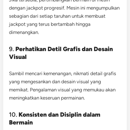
dengan jackpot progresif. Mesin ini mengumpulkan
sebagian dari setiap taruhan untuk membuat
jackpot yang terus bertambah hingga
dimenangkan.
9.
Perhatikan Detil Grafis dan Desain
Visual
Sambil mencari kemenangan, nikmati detail grafis
yang mengesankan dan desain visual yang
memikat. Pengalaman visual yang memukau akan
meningkatkan keseruan permainan.
10.
Konsisten dan Disiplin dalam
Bermain