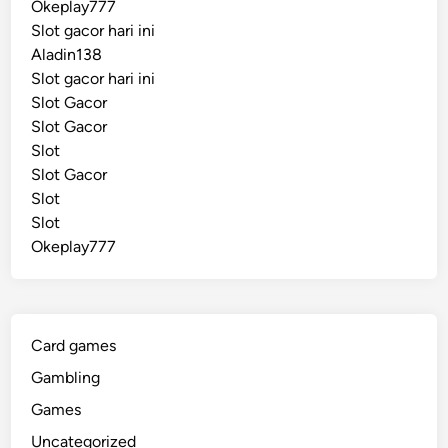
Okeplay777
Slot gacor hari ini
Aladin138
Slot gacor hari ini
Slot Gacor
Slot Gacor
Slot
Slot Gacor
Slot
Slot
Okeplay777
Card games
Gambling
Games
Uncategorized