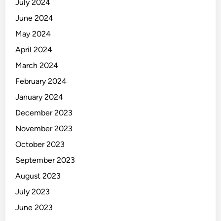
July 2024
June 2024
May 2024
April 2024
March 2024
February 2024
January 2024
December 2023
November 2023
October 2023
September 2023
August 2023
July 2023
June 2023