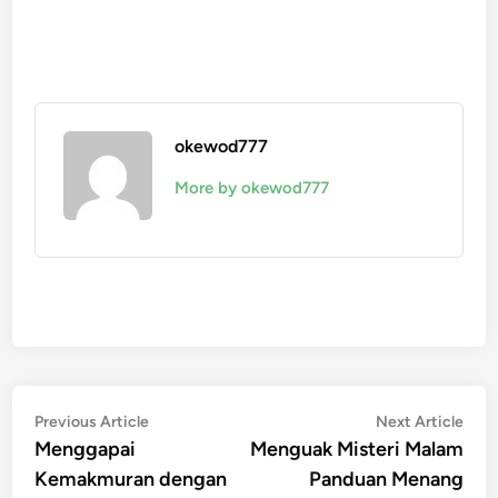
okewod777
More by okewod777
Post
Previous
Nex
Previous Article
Next Article
article:
artic
Menggapai
Menguak Misteri Malam
navigation
Kemakmuran dengan
Panduan Menang