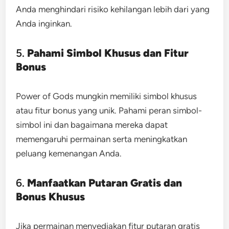
Anda menghindari risiko kehilangan lebih dari yang
Anda inginkan.
5.
Pahami Simbol Khusus dan Fitur
Bonus
Power of Gods mungkin memiliki simbol khusus
atau fitur bonus yang unik. Pahami peran simbol-
simbol ini dan bagaimana mereka dapat
memengaruhi permainan serta meningkatkan
peluang kemenangan Anda.
6.
Manfaatkan Putaran Gratis dan
Bonus Khusus
Jika permainan menyediakan fitur putaran gratis