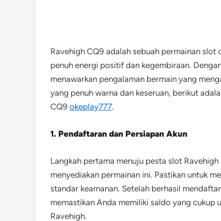
Ravehigh CQ9 adalah sebuah permainan slot 
penuh energi positif dan kegembiraan. Dengan 
menawarkan pengalaman bermain yang menga
yang penuh warna dan keseruan, berikut adal
CQ9
okeplay777
.
1. Pendaftaran dan Persiapan Akun
Langkah pertama menuju pesta slot Ravehigh a
menyediakan permainan ini. Pastikan untuk me
standar keamanan. Setelah berhasil mendaftar,
memastikan Anda memiliki saldo yang cukup u
Ravehigh.