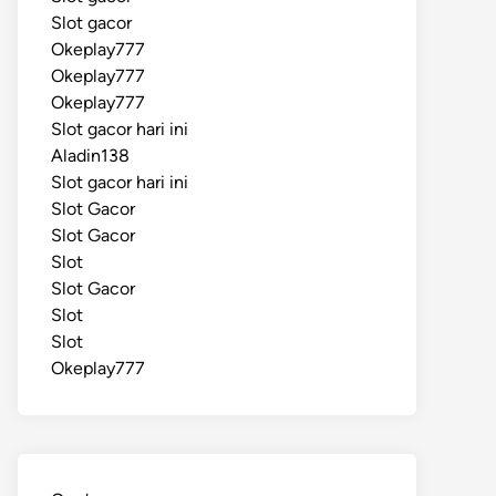
Slot gacor
Okeplay777
Okeplay777
Okeplay777
Slot gacor hari ini
Aladin138
Slot gacor hari ini
Slot Gacor
Slot Gacor
Slot
Slot Gacor
Slot
Slot
Okeplay777