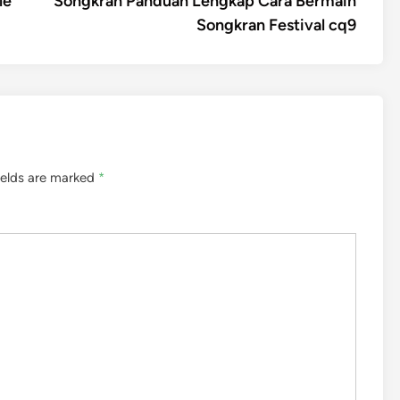
le
Songkran Panduan Lengkap Cara Bermain
Songkran Festival cq9
ields are marked
*