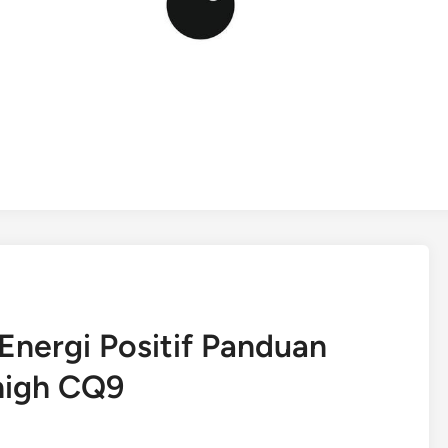
nergi Positif Panduan
high CQ9