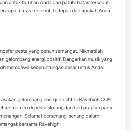
guan untuk taruhan Anda dan patuhi batas tersebut.
encapai batas tersebut, terlepas dari apakah Anda
mosfer pesta yang penuh semangat. Nikmatilah
n gelombang energi positif. Dengarkan musik yang
high membawa keberuntungan besar untuk Anda.
rasakan gelombang energi positif di Ravehigh CQ9.
tiap momen di pesta slot ini, dan berharaplah pada
menangan. Selamat bersenang-senang dalam
emangat bersama Ravehigh!