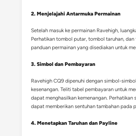
2. Menjelajahi Antarmuka Permainan
Setelah masuk ke permainan Ravehigh, luangk
Perhatikan tombol putar, tombol taruhan, dan f
panduan permainan yang disediakan untuk mem
3. Simbol dan Pembayaran
Ravehigh CQ9 dipenuhi dengan simbol-simbo
kesenangan. Teliti tabel pembayaran untuk me
dapat menghasilkan kemenangan. Perhatikan si
dapat memberikan sentuhan tambahan pada p
4. Menetapkan Taruhan dan Payline