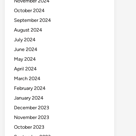
November 2024
October 2024
September 2024
August 2024
July 2024
June 2024
May 2024
April 2024
March 2024
February 2024
January 2024
December 2023
November 2023
October 2023