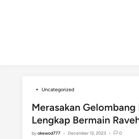
Posted
Uncategorized
in
Merasakan Gelombang E
Lengkap Bermain Rave
by
okewod777
•
December 12, 2023
•
0