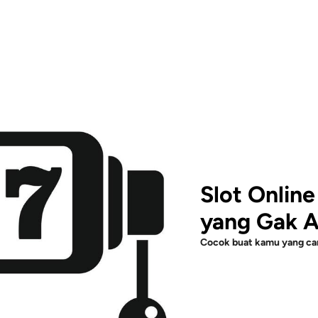
Slot Online
yang Gak A
Cocok buat kamu yang cari