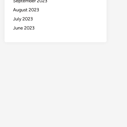
September 2023
August 2023
July 2023
June 2023