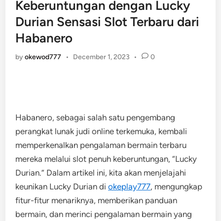
Keberuntungan dengan Lucky
Durian Sensasi Slot Terbaru dari
Habanero
by
okewod777
•
December 1, 2023
•
0
Habanero, sebagai salah satu pengembang
perangkat lunak judi online terkemuka, kembali
memperkenalkan pengalaman bermain terbaru
mereka melalui slot penuh keberuntungan, “Lucky
Durian.” Dalam artikel ini, kita akan menjelajahi
keunikan Lucky Durian di
okeplay777
, mengungkap
fitur-fitur menariknya, memberikan panduan
bermain, dan merinci pengalaman bermain yang