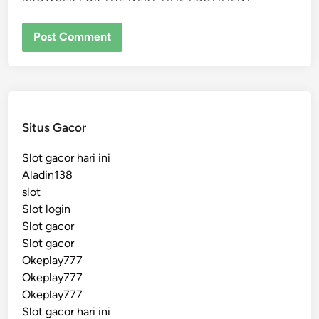
Situs Gacor
Slot gacor hari ini
Aladin138
slot
Slot login
Slot gacor
Slot gacor
Okeplay777
Okeplay777
Okeplay777
Slot gacor hari ini