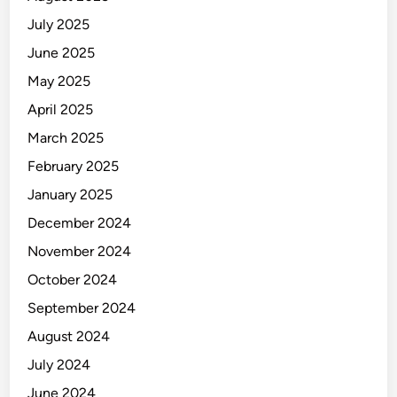
July 2025
June 2025
May 2025
April 2025
March 2025
February 2025
January 2025
December 2024
November 2024
October 2024
September 2024
August 2024
July 2024
June 2024