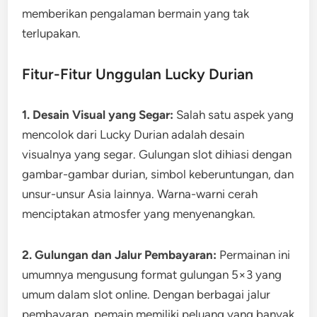
memberikan pengalaman bermain yang tak
terlupakan.
Fitur-Fitur Unggulan Lucky Durian
1. Desain Visual yang Segar:
Salah satu aspek yang
mencolok dari Lucky Durian adalah desain
visualnya yang segar. Gulungan slot dihiasi dengan
gambar-gambar durian, simbol keberuntungan, dan
unsur-unsur Asia lainnya. Warna-warni cerah
menciptakan atmosfer yang menyenangkan.
2. Gulungan dan Jalur Pembayaran:
Permainan ini
umumnya mengusung format gulungan 5×3 yang
umum dalam slot online. Dengan berbagai jalur
pembayaran, pemain memiliki peluang yang banyak