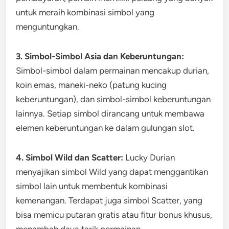
untuk meraih kombinasi simbol yang
menguntungkan.
3. Simbol-Simbol Asia dan Keberuntungan:
Simbol-simbol dalam permainan mencakup durian,
koin emas, maneki-neko (patung kucing
keberuntungan), dan simbol-simbol keberuntungan
lainnya. Setiap simbol dirancang untuk membawa
elemen keberuntungan ke dalam gulungan slot.
4. Simbol Wild dan Scatter:
Lucky Durian
menyajikan simbol Wild yang dapat menggantikan
simbol lain untuk membentuk kombinasi
kemenangan. Terdapat juga simbol Scatter, yang
bisa memicu putaran gratis atau fitur bonus khusus,