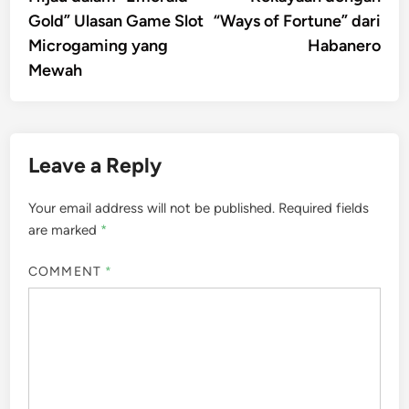
Gold” Ulasan Game Slot
“Ways of Fortune” dari
Microgaming yang
Habanero
Mewah
Leave a Reply
Your email address will not be published.
Required fields
are marked
*
COMMENT
*