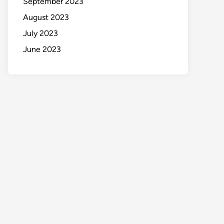
September 2023
August 2023
July 2023
June 2023