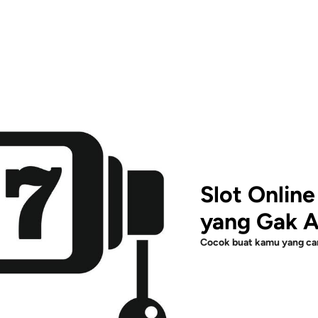
Slot Online
yang Gak A
Cocok buat kamu yang cari