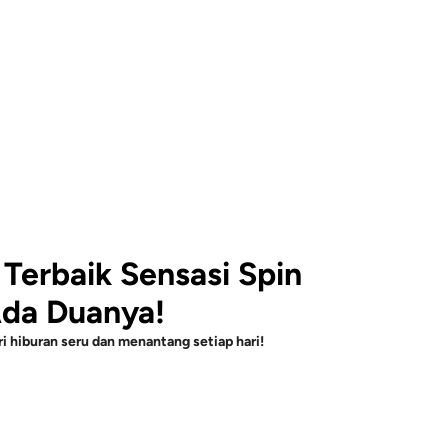
 Terbaik Sensasi Spin
da Duanya!
 hiburan seru dan menantang setiap hari!