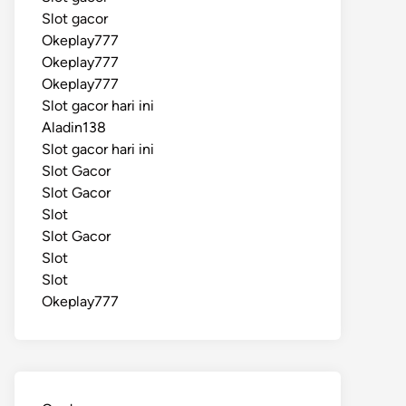
Slot gacor
Okeplay777
Okeplay777
Okeplay777
Slot gacor hari ini
Aladin138
Slot gacor hari ini
Slot Gacor
Slot Gacor
Slot
Slot Gacor
Slot
Slot
Okeplay777