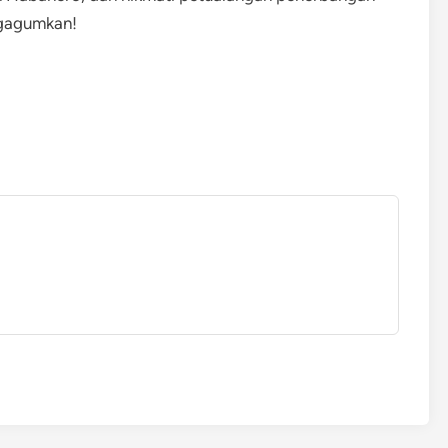
ngagumkan!