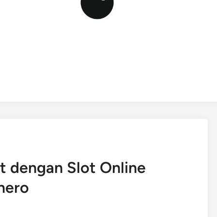
it dengan Slot Online
nero