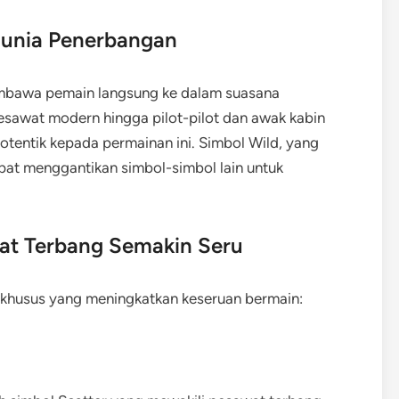
Dunia Penerbangan
embawa pemain langsung ke dalam suasana
esawat modern hingga pilot-pilot dan awak kabin
entik kepada permainan ini. Simbol Wild, yang
apat menggantikan simbol-simbol lain untuk
at Terbang Semakin Seru
r khusus yang meningkatkan keseruan bermain: