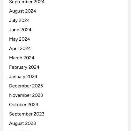
September 2024
August 2024
July 2024
June 2024
May 2024
April 2024
March 2024
February 2024
January 2024
December 2023
November 2023
October 2023
September 2023
August 2023