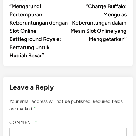
article:
artic
“Mengarungi
“Charge Buffalo:
navigation
Pertempuran
Mengulas
Keberuntungan dengan
Keberuntungan dalam
Slot Online
Mesin Slot Online yang
Battleground Royale:
Menggetarkan”
Bertarung untuk
Hadiah Besar”
Leave a Reply
Your email address will not be published.
Required fields
are marked
*
COMMENT
*