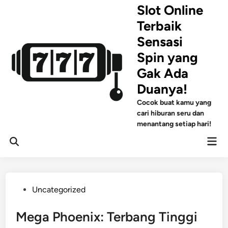
Skip
Slot Online
to
Terbaik
content
Sensasi
Spin yang
Gak Ada
Duanya!
Cocok buat kamu yang
cari hiburan seru dan
menantang setiap hari!
Mai
Men
Posted
Uncategorized
in
Mega Phoenix: Terbang Tinggi