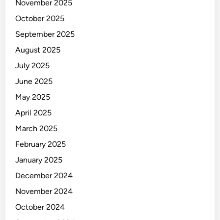
November 2025
October 2025
September 2025
August 2025
July 2025
June 2025
May 2025
April 2025
March 2025
February 2025
January 2025
December 2024
November 2024
October 2024