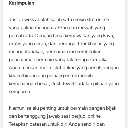
Kesimpulan
Just Jewels adalah salah satu mesin slot online
yang paling menggairahkan dan mewah yang
pernah ada. Dengan tema kemewahan yang kaya,
grafis yang cerah, dan berbagai fitur khusus yang
menguntungkan, permainan ini memberikan
pengalaman bermain yang tak terlupakan. Jika
Anda mencari mesin slot online yang penuh dengan
kegembiraan dan peluang untuk meraih
kemenangan besar, Just Jewels adalah pilihan yang
sempurna.
Namun, selalu penting untuk bermain dengan bijak
dan bertanggung jawab saat berjudi online.
Tetapkan batasan untuk diri Anda sendiri dan