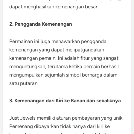
dapat menghasilkan kemenangan besar.
2. Pengganda Kemenangan
Permainan ini juga menawarkan pengganda
kemenangan yang dapat melipatgandakan
kemenangan pemain. Ini adalah fitur yang sangat
menguntungkan, terutama ketika pemain berhasil
mengumpulkan sejumlah simbol berharga dalam
satu putaran.
3. Kemenangan dari Kiri ke Kanan dan sebaliknya
Just Jewels memiliki aturan pembayaran yang unik.
Pemenang dibayarkan tidak hanya dari kiri ke