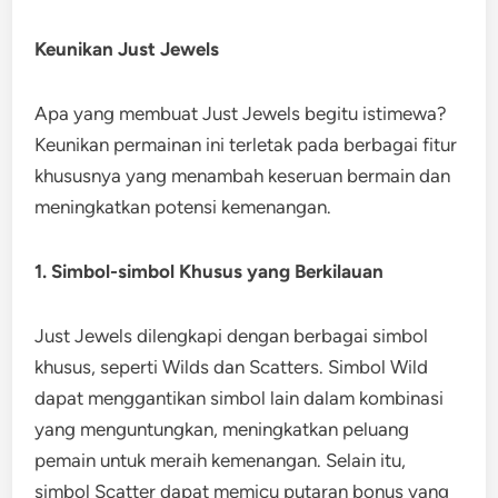
Keunikan Just Jewels
Apa yang membuat Just Jewels begitu istimewa?
Keunikan permainan ini terletak pada berbagai fitur
khususnya yang menambah keseruan bermain dan
meningkatkan potensi kemenangan.
1. Simbol-simbol Khusus yang Berkilauan
Just Jewels dilengkapi dengan berbagai simbol
khusus, seperti Wilds dan Scatters. Simbol Wild
dapat menggantikan simbol lain dalam kombinasi
yang menguntungkan, meningkatkan peluang
pemain untuk meraih kemenangan. Selain itu,
simbol Scatter dapat memicu putaran bonus yang