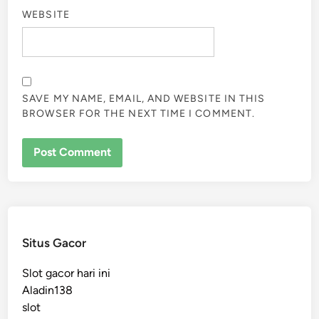
WEBSITE
SAVE MY NAME, EMAIL, AND WEBSITE IN THIS
BROWSER FOR THE NEXT TIME I COMMENT.
Situs Gacor
Slot gacor hari ini
Aladin138
slot