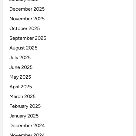
December 2025
November 2025
October 2025
September 2025
August 2025
July 2025
June 2025
May 2025
April 2025
March 2025
February 2025
January 2025
December 2024
November 2024