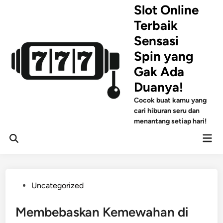
Skip
Slot Online
to
Terbaik
content
Sensasi
Spin yang
Gak Ada
Duanya!
Cocok buat kamu yang
cari hiburan seru dan
menantang setiap hari!
Mai
Men
Posted
Uncategorized
in
Membebaskan Kemewahan di