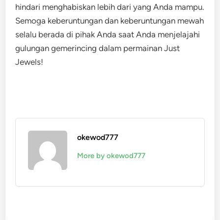
hindari menghabiskan lebih dari yang Anda mampu.
Semoga keberuntungan dan keberuntungan mewah
selalu berada di pihak Anda saat Anda menjelajahi
gulungan gemerincing dalam permainan Just
Jewels!
okewod777
More by okewod777