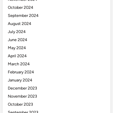
October 2024
September 2024
August 2024
July 2024
June 2024
May 2024
April 2024
March 2024
February 2024
January 2024
December 2023
November 2023
October 2023
September 2023