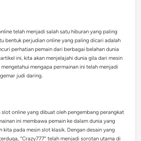
online telah menjadi salah satu hiburan yang paling
tu bentuk perjudian online yang paling dicari adalah
encuri perhatian pemain dari berbagai belahan dunia
artikel ini, kita akan menjelajahi dunia gila dari mesin
an mengetahui mengapa permainan ini telah menjadi
ggemar judi daring.
n slot online yang dibuat oleh pengembang perangkat
ermainan ini membawa pemain ke dalam dunia yang
kita pada mesin slot klasik. Dengan desain yang
rduga, “Crazy777” telah menjadi sorotan utama di