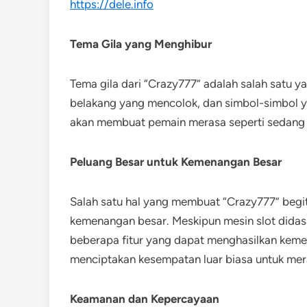
https://dele.info
Tema Gila yang Menghibur
Tema gila dari “Crazy777” adalah salah satu y
belakang yang mencolok, dan simbol-simbol 
akan membuat pemain merasa seperti sedang b
Peluang Besar untuk Kemenangan Besar
Salah satu hal yang membuat “Crazy777” begi
kemenangan besar. Meskipun mesin slot didas
beberapa fitur yang dapat menghasilkan keme
menciptakan kesempatan luar biasa untuk mer
Keamanan dan Kepercayaan