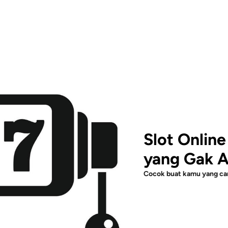
Slot Online
yang Gak A
Cocok buat kamu yang cari