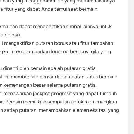
rmainan yang menggembirakan yang membedakannya
pa fitur yang dapat Anda temui saat bermain:
permainan dapat menggantikan simbol lainnya untuk
bih baik.
kali mengaktifkan putaran bonus atau fitur tambahan
ringkali menggambarkan lonceng berbunyi gila yang
lu dinanti oleh pemain adalah putaran gratis.
l ini, memberikan pemain kesempatan untuk bermain
n kemenangan besar selama putaran gratis.
7” menawarkan jackpot progresif yang dapat tumbuh
ar. Pemain memiliki kesempatan untuk memenangkan
an setiap putaran, menambahkan elemen eksitasi yang