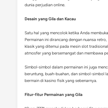
dunia perjudian online.
Desain yang Gila dan Kacau
Satu hal yang mencolok ketika Anda membuka 
Permainan ini dirancang dengan nuansa retro
klasik yang ditemui pada mesin slot tradision
atmosfer yang bersemangat dan membawa pema
Simbol-simbol dalam permainan ini juga menc
beruntung, buah-buahan, dan simbol-simbol 
bermain di kasino fisik yang sebenarnya.
Fitur-fitur Permainan yang Gila