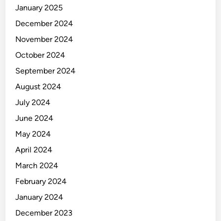
January 2025
December 2024
November 2024
October 2024
September 2024
August 2024
July 2024
June 2024
May 2024
April 2024
March 2024
February 2024
January 2024
December 2023