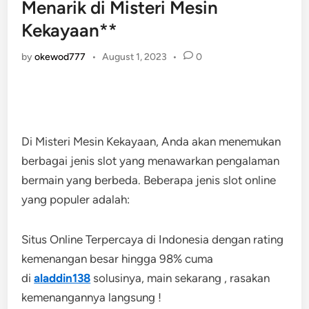
Menarik di Misteri Mesin
Kekayaan**
by
okewod777
•
August 1, 2023
•
0
Di Misteri Mesin Kekayaan, Anda akan menemukan
berbagai jenis slot yang menawarkan pengalaman
bermain yang berbeda. Beberapa jenis slot online
yang populer adalah:
Situs Online Terpercaya di Indonesia dengan rating
kemenangan besar hingga 98% cuma
di
aladdin138
solusinya, main sekarang , rasakan
kemenangannya langsung !