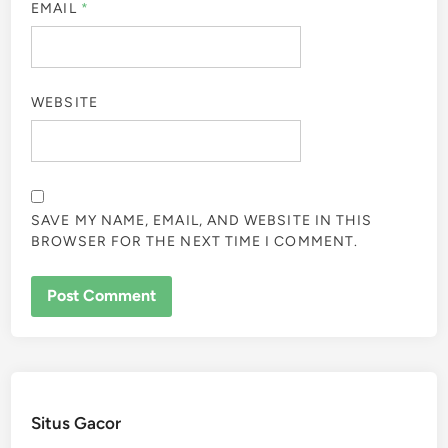
EMAIL
*
WEBSITE
SAVE MY NAME, EMAIL, AND WEBSITE IN THIS
BROWSER FOR THE NEXT TIME I COMMENT.
Situs Gacor