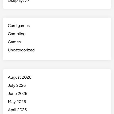
Okeplay777
Card games
Gambling
Games
Uncategorized
August 2026
July 2026
June 2026
May 2026
April 2026