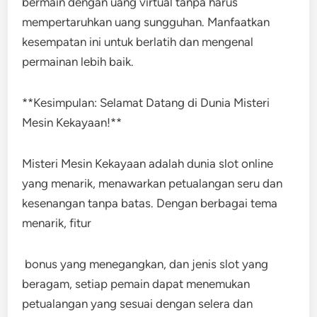
bermain dengan uang virtual tanpa harus
mempertaruhkan uang sungguhan. Manfaatkan
kesempatan ini untuk berlatih dan mengenal
permainan lebih baik.
**Kesimpulan: Selamat Datang di Dunia Misteri
Mesin Kekayaan!**
Misteri Mesin Kekayaan adalah dunia slot online
yang menarik, menawarkan petualangan seru dan
kesenangan tanpa batas. Dengan berbagai tema
menarik, fitur
bonus yang menegangkan, dan jenis slot yang
beragam, setiap pemain dapat menemukan
petualangan yang sesuai dengan selera dan