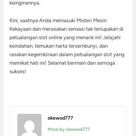
keinginannya.
Kini, saatnya Anda memasuki Misteri Mesin
Kekayaan dan merasakan sensasi tak terlupakan di
petualangan slot online yang menarik ini! Jelajahi
keindahan, temukan harta tersembunyi, dan
rasakan kegembiraan dalam petualangan slot yang
memikat hati ini! Selamat bermain dan semoga
sukses!
okewod777
More by okewod777