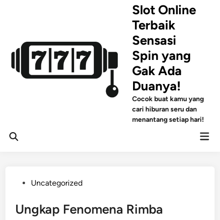
Skip
Slot Online
to
Terbaik
content
Sensasi
Spin yang
Gak Ada
Duanya!
Cocok buat kamu yang
cari hiburan seru dan
menantang setiap hari!
Mai
Men
Posted
Uncategorized
in
Ungkap Fenomena Rimba