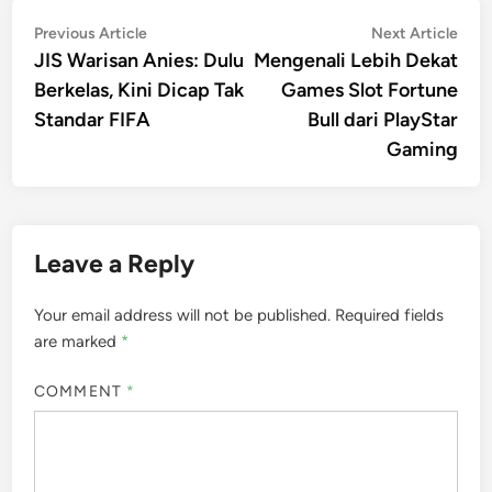
Post
Previous
Nex
Previous Article
Next Article
article:
artic
JIS Warisan Anies: Dulu
Mengenali Lebih Dekat
navigation
Berkelas, Kini Dicap Tak
Games Slot Fortune
Standar FIFA
Bull dari PlayStar
Gaming
Leave a Reply
Your email address will not be published.
Required fields
are marked
*
COMMENT
*