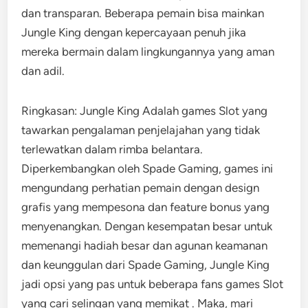
dan transparan. Beberapa pemain bisa mainkan
Jungle King dengan kepercayaan penuh jika
mereka bermain dalam lingkungannya yang aman
dan adil.
Ringkasan: Jungle King Adalah games Slot yang
tawarkan pengalaman penjelajahan yang tidak
terlewatkan dalam rimba belantara.
Diperkembangkan oleh Spade Gaming, games ini
mengundang perhatian pemain dengan design
grafis yang mempesona dan feature bonus yang
menyenangkan. Dengan kesempatan besar untuk
memenangi hadiah besar dan agunan keamanan
dan keunggulan dari Spade Gaming, Jungle King
jadi opsi yang pas untuk beberapa fans games Slot
yang cari selingan yang memikat . Maka, mari