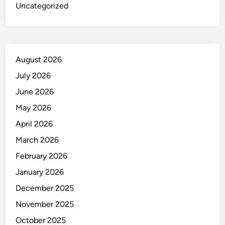
Uncategorized
August 2026
July 2026
June 2026
May 2026
April 2026
March 2026
February 2026
January 2026
December 2025
November 2025
October 2025