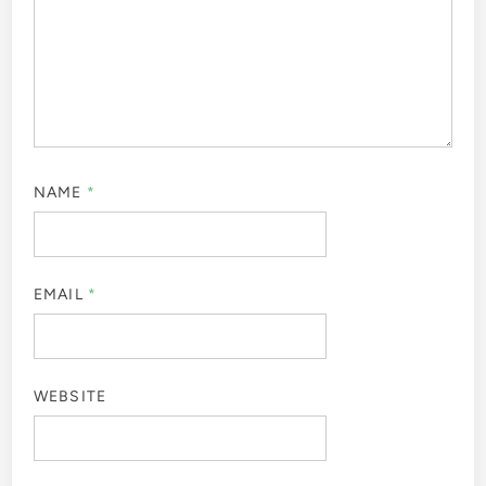
NAME
*
EMAIL
*
WEBSITE