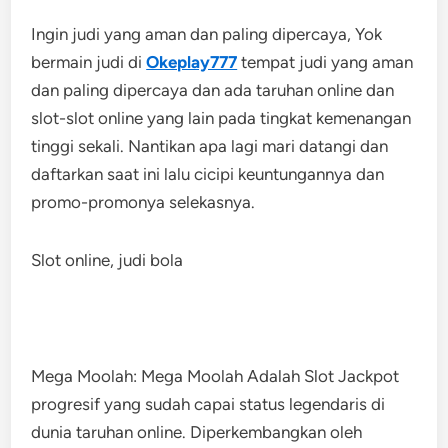
Ingin judi yang aman dan paling dipercaya, Yok
bermain judi di
Okeplay777
tempat judi yang aman
dan paling dipercaya dan ada taruhan online dan
slot-slot online yang lain pada tingkat kemenangan
tinggi sekali. Nantikan apa lagi mari datangi dan
daftarkan saat ini lalu cicipi keuntungannya dan
promo-promonya selekasnya.
Slot online, judi bola
Mega Moolah: Mega Moolah Adalah Slot Jackpot
progresif yang sudah capai status legendaris di
dunia taruhan online. Diperkembangkan oleh