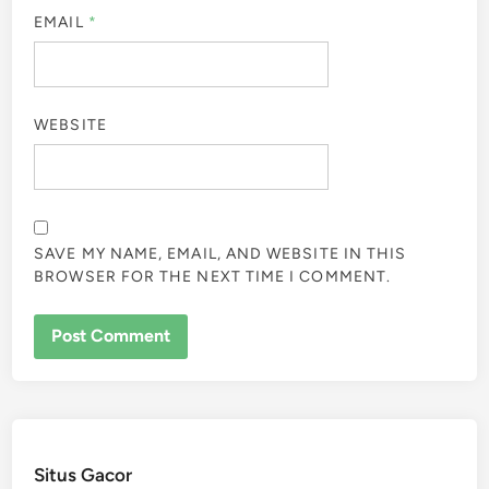
EMAIL
*
WEBSITE
SAVE MY NAME, EMAIL, AND WEBSITE IN THIS
BROWSER FOR THE NEXT TIME I COMMENT.
Situs Gacor