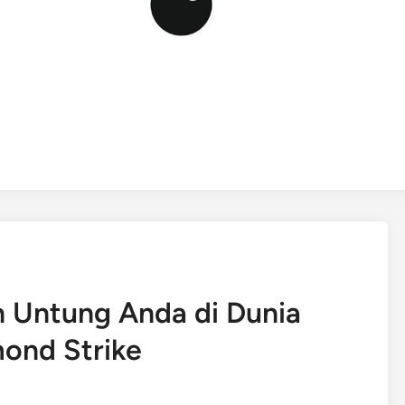
n Untung Anda di Dunia
ond Strike