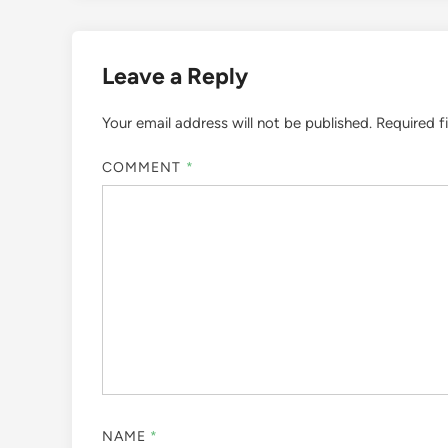
Leave a Reply
Your email address will not be published.
Required f
COMMENT
*
NAME
*