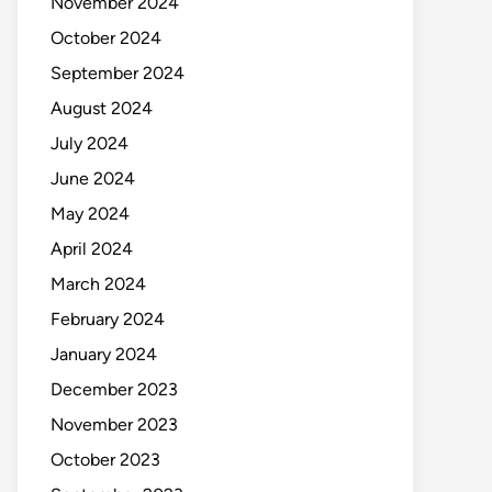
November 2024
October 2024
September 2024
August 2024
July 2024
June 2024
May 2024
April 2024
March 2024
February 2024
January 2024
December 2023
November 2023
October 2023