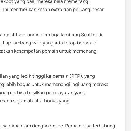
 jekpot yang pas, mereka bisa memenangi
a. Ini memberikan kesan extra dan peluang besar
a diaktifkan landingkan tiga lambang Scatter di
, tiap lambang wild yang ada tetap berada di
ngkatkan kesempatan pemain untuk memenangi
an yang lebih tinggi ke pemain (RTP), yang
 lebih bagus untuk memenangi lagi uang mereka
ng pas bisa hasilkan pembayaran yang
macu sejumlah fitur bonus yang
 bisa dimainkan dengan online. Pemain bisa terhubung