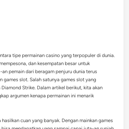
tara tipe permainan casino yang terpopuler di dunia.
 mempesona, dan kesempatan besar untuk
a-an pemain dari beragam penjuru dunia terus
 games slot. Salah satunya games slot yang
iamond Strike. Dalam artikel berikut, kita akan
gkap argumen kenapa permainan ini menarik
a hasilkan cuan yang banyak. Dengan mainkan games
bisa mendapatkan uang sampai capai juta-an rupiah.