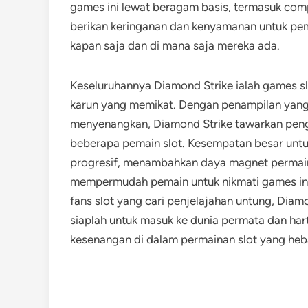
games ini lewat beragam basis, termasuk compu
berikan keringanan dan kenyamanan untuk pema
kapan saja dan di mana saja mereka ada.
Keseluruhannya Diamond Strike ialah games 
karun yang memikat. Dengan penampilan yang 
menyenangkan, Diamond Strike tawarkan pen
beberapa pemain slot. Kesempatan besar untu
progresif, menambahkan daya magnet permaina
mempermudah pemain untuk nikmati games ini 
fans slot yang cari penjelajahan untung, Diam
siaplah untuk masuk ke dunia permata dan har
kesenangan di dalam permainan slot yang heba