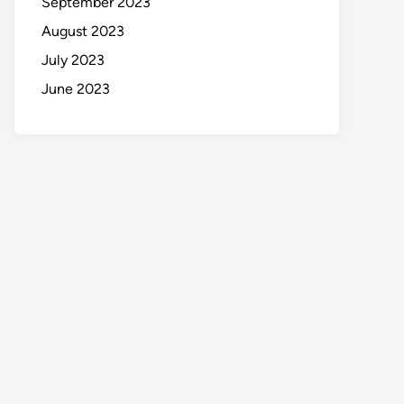
September 2023
August 2023
July 2023
June 2023