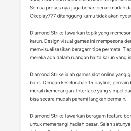
Semua proses nya juga benar-benar mudah dan
Okeplay777 ditanggung kamu tidak akan nyese
Diamond Strike tawarkan topik yang memeson
karun. Design visual games ini mempesona de
memvisualisasikan beragam tipe permata. Tiap
mereka ada dalam ruangan harta karun yang i
Diamond Strike ialah games slot online yang 
baris. Dengan keseluruhan 15 payline, pemain
meraih kemenangan. Interface yang simpel da
bisa secara mudah pahami langkah bermain.
Diamond Strike tawarkan beragam feature bo
untuk memenangi hadiah besar. Salah satunya 