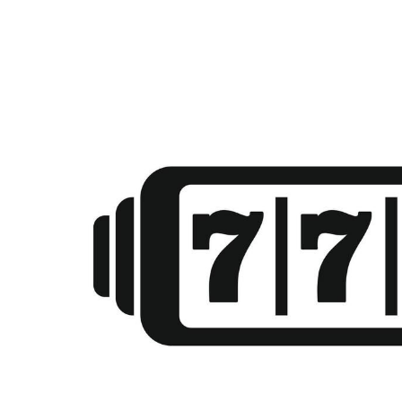
Skip
to
content